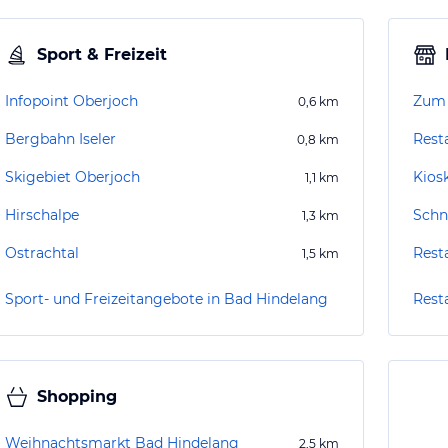
Sport & Freizeit
Infopoint Oberjoch
Zum 
0,6
km
Bergbahn Iseler
Rest
0,8
km
Skigebiet Oberjoch
Kios
1,1
km
Hirschalpe
Schn
1,3
km
Ostrachtal
Rest
1,5
km
Sport- und Freizeitangebote in Bad Hindelang
Rest
Shopping
Weihnachtsmarkt Bad Hindelang
2,5
km