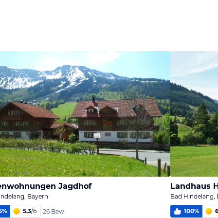
ienwohnungen Jagdhof
Landhaus 
indelang, Bayern
Bad Hindelang,
5
%
5,3
/
6
100
%
26 Bew.