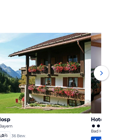
Hosp
Hotel Chalet Joch
 Bayern
Bad Hindelang, Bayern
6,0
/
6
36 Bew.