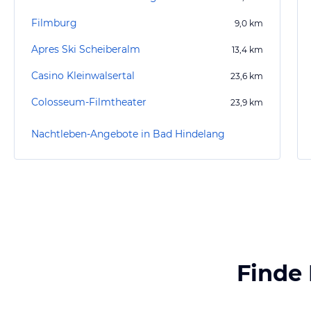
Filmburg
9,0
km
Apres Ski Scheiberalm
13,4
km
Casino Kleinwalsertal
23,6
km
Colosseum-Filmtheater
23,9
km
Nachtleben-Angebote in Bad Hindelang
Finde