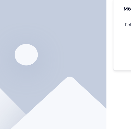
Mö
Fo