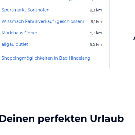
Sportmarkt Sonthofen
8,3
km
Wissmach Fabrikverkauf (geschlossen)
9,1
km
Modehaus Gobert
9,2
km
allgäu outlet
9,5
km
Shoppingmöglichkeiten in Bad Hindelang
 Deinen perfekten Urlaub