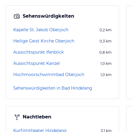
Sehenswürdigkeiten
Kapelle St. Jakob Oberjoch
0,2
km
Heilige Geist Kirche Oberjoch
0,3
km
Aussichtspunkt Ifenblick
0,8
km
Aussichtspunkt Kanzel
1,0
km
Hochmoorschwimmbad Oberjoch
1,0
km
Sehenswürdigkeiten in Bad Hindelang
Nachtleben
Kurfilmtheater Hindelang
3,1
km