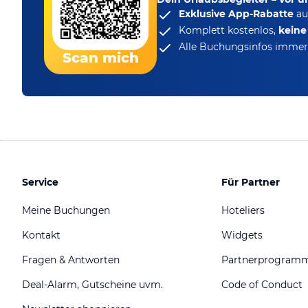
Exklusive App-Rabatte
au
Komplett kostenlos,
kein
Alle Buchungsinfos immer 
Scan mich
Service
Für Partner
Meine Buchungen
Hoteliers
Kontakt
Widgets
Fragen & Antworten
Partnerprogram
Deal-Alarm, Gutscheine uvm.
Code of Conduct