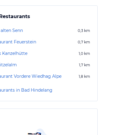
Restaurants
alten Senn
0,3
km
aurant Feuerstein
0,7
km
k Kanzelhütte
1,0
km
itzelalm
1,7
km
aurant Vordere Wiedhag Alpe
1,8
km
aurants in Bad Hindelang