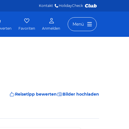
Kontakt
HolidayCheck 
Menü
werten
Favoriten
Anmelden
Reisetipp bewerten
Bilder hochladen