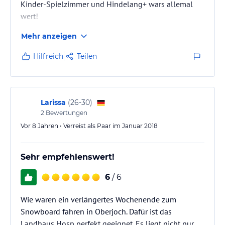
Kinder-Spielzimmer und Hindelang+ wars allemal
wert!
Mehr anzeigen
Allgäu! - Wer braucht Meer?
Hilfreich
Teilen
Larissa
(
26-30
)
2
Bewertungen
Vor 8 Jahren • Verreist als Paar im Januar 2018
Sehr empfehlenswert!
6
/ 6
Wie waren ein verlängertes Wochenende zum
Snowboard fahren in Oberjoch. Dafür ist das
Landhaus Hosp perfekt geeignet. Es liegt nicht nur