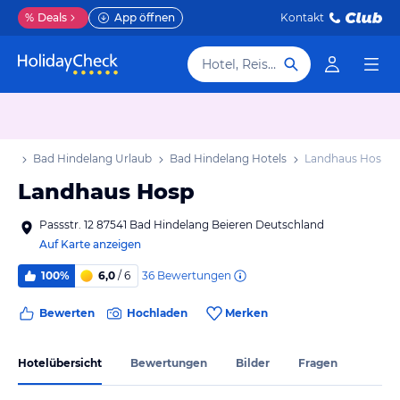
%
Deals
App öffnen
Kontakt
Hotel, Reiseziel
aub
Bad Hindelang Urlaub
Bad Hindelang Hotels
Landhaus Hosp
Landhaus Hosp
Passstr. 12 87541 Bad Hindelang Beieren Deutschland
Auf Karte anzeigen
36
Bewertungen
100%
6,0
/ 6
Bewerten
Hochladen
Merken
Hotelübersicht
Bewertungen
Bilder
Fragen