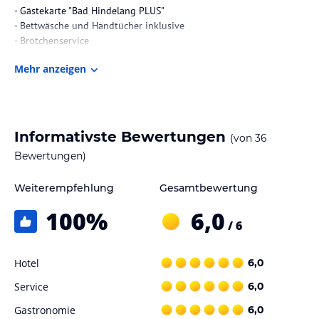
- Gästekarte "Bad Hindelang PLUS"
- Bettwäsche und Handtücher inklusive
- Brötchenservice
Mehr anzeigen
Hinweis:
Allgemeine und unverbindliche
Hoteliers-/Veranstalter-/Kataloginformationen. Alle Angaben
ohne Gewähr und ohne Prüfung durch HolidayCheck. Bitte
lies vor der Buchung die verbindlichen
Angebotsdetails
des
jeweiligen Veranstalters.
Informativste Bewertungen
(von
36
Bewertungen)
Weiterempfehlung
Gesamtbewertung
100
%
6,0
/ 6
Hotel
6,0
Service
6,0
Gastronomie
6,0