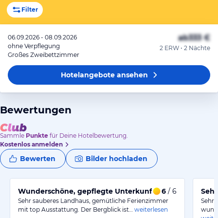
Filter
ab
333 €
06.09.2026 - 08.09.2026
ohne Verpflegung
2 ERW • 2 Nächte
Großes Zweibettzimmer
Hotelangebote
ansehen
Bewertungen
Sammle
Punkte
für Deine Hotelbewertung.
Kostenlos anmelden
Bewerten
Bilder hochladen
Wunderschöne, gepflegte Unterkunft in Top-Lage
6
/ 6
Sehr
Sehr sauberes Landhaus, gemütliche Ferienzimmer
Sehr 
mit top Ausstattung. Der Bergblick ist…
weiterlesen
wunde