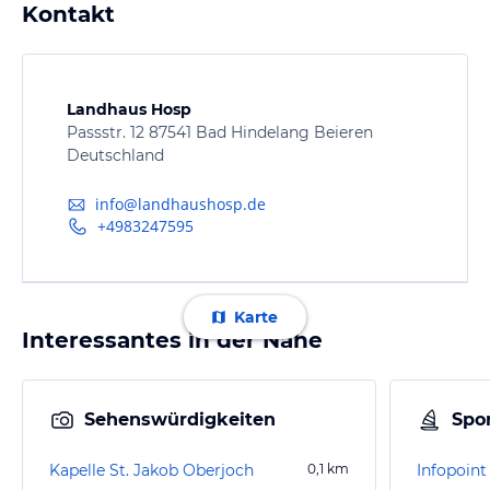
Kontakt
Landhaus Hosp
Passstr. 12 87541 Bad Hindelang Beieren
Deutschland
info@landhaushosp.de
+4983247595
Karte
Interessantes in der Nähe
Sehenswürdigkeiten
Spor
Kapelle St. Jakob Oberjoch
0,1
km
Infopoint