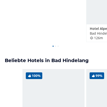
Bad Hinde
126m
Beliebte Hotels in Bad Hindelang
100%
99%