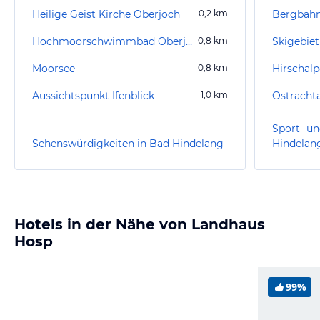
Heilige Geist Kirche Oberjoch
0,2
km
Bergbahn 
Hochmoorschwimmbad Oberjoch
0,8
km
Skigebie
Moorsee
0,8
km
Hirschalp
Aussichtspunkt Ifenblick
1,0
km
Ostrachta
Sport- un
Sehenswürdigkeiten in Bad Hindelang
Hindelan
Hotels in der Nähe von Landhaus
Hosp
99%