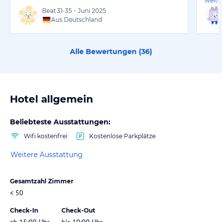
weite
Beat
31-35
•
Juni 2025
Aus Deutschland
Alle Bewertungen (
36
)
Hotel allgemein
Beliebteste Ausstattungen:
Wifi kostenfrei
Kostenlose Parkplätze
Weitere Ausstattung
Gesamtzahl Zimmer
< 50
Check-In
Check-Out
ab 15:00 Uhr
bis 10:00 Uhr