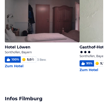
Hotel Löwen
Gasthof-Hote
Sonthofen, Bayern
Sonthofen, Bayern
100
%
5,0
/
6
3 Bew.
95
%
5,1
/
6
Zum Hotel
Zum Hotel
Infos Filmburg