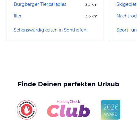
Burgberger Tierparadies
3,5
km
Iller
Nachtrod
3,6
km
Sehenswürdigkeiten in Sonthofen
Finde Deinen perfekten Urlaub