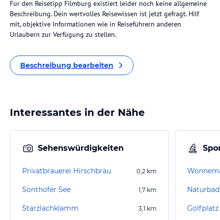
Für den Reisetipp Filmburg existiert leider noch keine allgemeine
Beschreibung. Dein wertvolles Reisewissen ist jetzt gefragt. Hilf
mit, objektive Informationen wie in Reiseführern anderen
Urlaubern zur Verfügung zu stellen.
Beschreibung bearbeiten
Interessantes in der Nähe
Sehenswürdigkeiten
Spor
Privatbrauerei Hirschbräu
Wonnema
0,2
km
Sonthofer See
1,7
km
Starzlachklamm
Golfplat
3,1
km