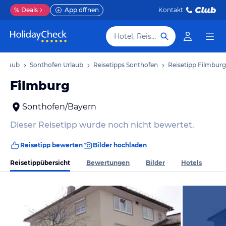
%
Deals
App öffnen
Kontakt
Hotel, Reiseziel
Urlaub
Sonthofen Urlaub
Reisetipps Sonthofen
Reisetipp Filmburg
Filmburg
Sonthofen/Bayern
Dieser Reisetipp wurde noch nicht bewertet.
Reisetipp bewerten
Bilder hochladen
Reisetippübersicht
Bewertungen
Bilder
Hotels