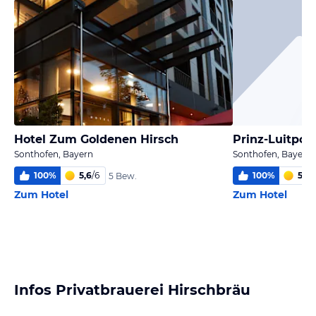
Hotel Zum Goldenen Hirsch
Prinz-Luitpol
Sonthofen, Bayern
Sonthofen, Bayern
100
%
5,6
/
6
100
%
5,0
/
5 Bew.
Zum Hotel
Zum Hotel
Infos Privatbrauerei Hirschbräu