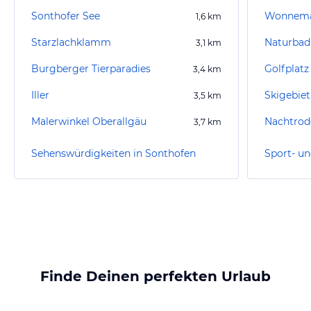
Sonthofer See
Wonnema
1,6
km
Starzlachklamm
3,1
km
Burgberger Tierparadies
Golfplat
3,4
km
Iller
3,5
km
Malerwinkel Oberallgäu
Nachtrod
3,7
km
Sehenswürdigkeiten in Sonthofen
Finde Deinen perfekten Urlaub