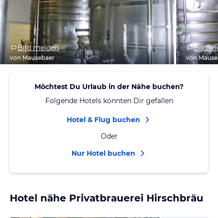
Bild melden
Bild m
von Mausebaer
von Mause
Möchtest Du Urlaub in der Nähe buchen?
Folgende Hotels könnten Dir gefallen
Hotel & Flug buchen
Oder
Nur Hotel buchen
Hotel nähe Privatbrauerei Hirschbräu