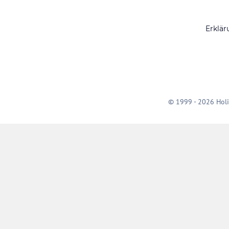
Erklär
© 1999 - 2026 Holi