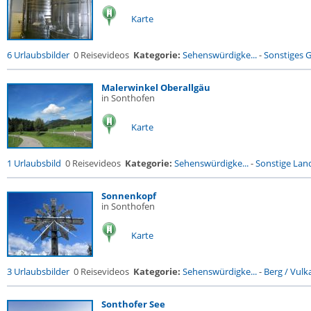
Karte
6 Urlaubsbilder
0 Reisevideos
Kategorie:
Sehenswürdigke...
-
Sonstiges 
Malerwinkel Oberallgäu
in Sonthofen
Karte
1 Urlaubsbild
0 Reisevideos
Kategorie:
Sehenswürdigke...
-
Sonstige Land
Sonnenkopf
in Sonthofen
Karte
3 Urlaubsbilder
0 Reisevideos
Kategorie:
Sehenswürdigke...
-
Berg / Vulk
Sonthofer See