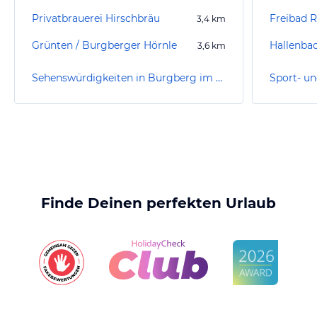
Privatbrauerei Hirschbräu
Freibad 
3,4
km
Grünten / Burgberger Hörnle
3,6
km
Sehenswürdigkeiten in Burgberg im Allgäu
Finde Deinen perfekten Urlaub