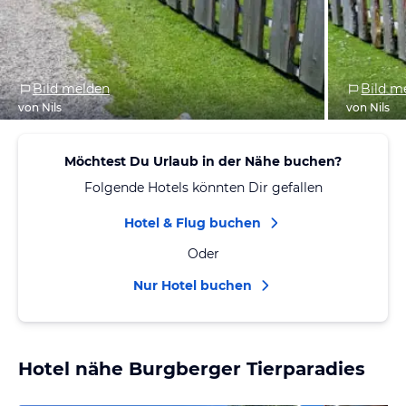
Bild melden
Bild m
von Nils
von Nils
Möchtest Du Urlaub in der Nähe buchen?
Folgende Hotels könnten Dir gefallen
Hotel & Flug buchen
Oder
Nur Hotel buchen
Hotel nähe Burgberger Tierparadies