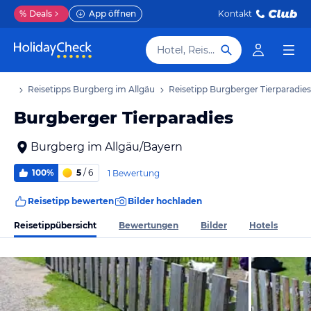
%
Deals
App öffnen
Kontakt
Hotel, Reiseziel
laub
Reisetipps Burgberg im Allgäu
Reisetipp Burgberger Tierparadies
Burgberger Tierparadies
Burgberg im Allgäu/Bayern
100%
5
/ 6
1 Bewertung
Reisetipp bewerten
Bilder hochladen
Reisetippübersicht
Bewertungen
Bilder
Hotels