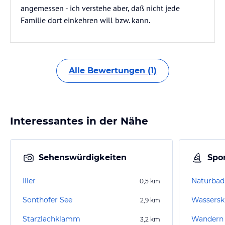
angemessen - ich verstehe aber, daß nicht jede
Familie dort einkehren will bzw. kann.
Alle Bewertungen (1)
Interessantes in der Nähe
Sehenswürdigkeiten
Spor
Iller
0,5
km
Sonthofer See
Wasserski
2,9
km
Starzlachklamm
Wandern
3,2
km