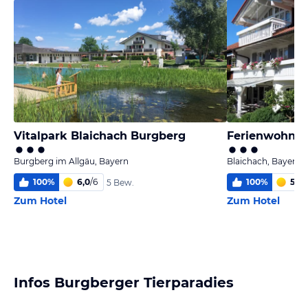
Vitalpark Blaichach Burgberg
Ferienwohnun
Burgberg im Allgäu, Bayern
Blaichach, Bayern
100
%
6,0
/
6
100
%
5,6
/
5 Bew.
Zum Hotel
Zum Hotel
Infos Burgberger Tierparadies