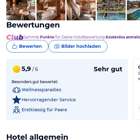
vom Hotelier, März 2026
Bewertungen
Sammle
Punkte
für Deine Hotelbewertung.
Kostenlos anmel
Bewerten
Bilder hochladen
5,9
Sehr gut
/ 6
Besonders gut bewertet:
Wellnessparadies
Hervorragender Service
Erstklassig für Paare
Hotel allgemein