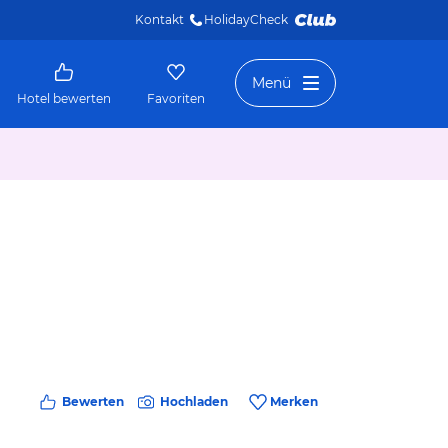
Kontakt
HolidayCheck 
Menü
Hotel bewerten
Favoriten
Bewerten
Hochladen
Merken