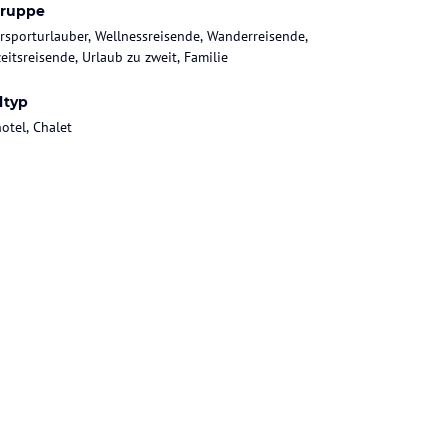
gruppe
rsporturlauber, Wellnessreisende, Wanderreisende,
eitsreisende, Urlaub zu zweit, Familie
ltyp
otel, Chalet