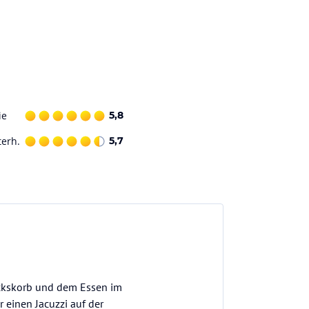
ie
5,8
terh.
5,7
ckskorb und dem Essen im
r einen Jacuzzi auf der