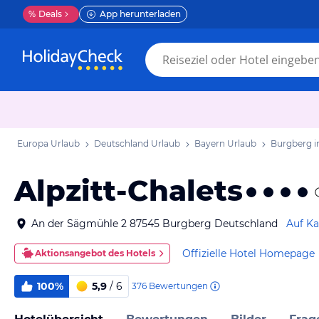
%
Deals
App herunterladen
Europa Urlaub
Deutschland Urlaub
Bayern Urlaub
Burgberg i
Alpzitt-Chalets
An der Sägmühle 2 87545 Burgberg Deutschland
Auf Ka
Offizielle Hotel Homepage
Aktionsangebot des Hotels
100%
5,9
/ 6
376
Bewertungen