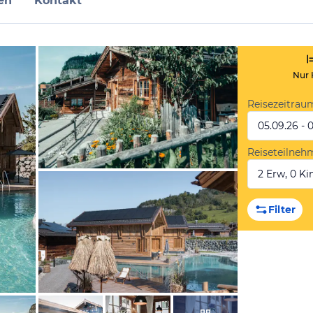
en
Kontakt
Nur 
Reisezeitrau
05.09.26 - 
Reiseteilneh
2 Erw, 0 Kin
vom Hotelier, August 2021
Filter