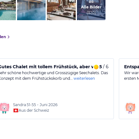
vom Hotelier, März 2026
Alle Bilder
(
320
)
den
Gutes Chalet mit tollem Frühstück, aber wenig Privatsphäre
5
/ 6
Entsp
Sehr schöne hochwertige und Grosszügige Seechalets. Das
Wir ware
Konzept mit dem Frühstückskorb und…
weiterlesen
ersten 
Sandra
51-55
•
Juni 2026
Aus der Schweiz