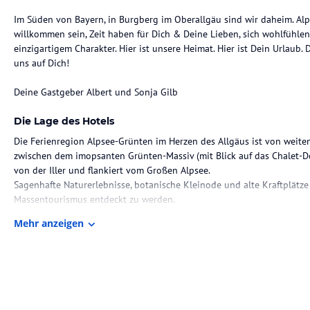
Im Süden von Bayern, in Burgberg im Oberallgäu sind wir daheim. Alp
willkommen sein, Zeit haben für Dich & Deine Lieben, sich wohlfühlen
einzigartigem Charakter. Hier ist unsere Heimat. Hier ist Dein Urlaub.
uns auf Dich!
Deine Gastgeber Albert und Sonja Gilb
Die Lage des Hotels
Die Ferienregion Alpsee-Grünten im Herzen des Allgäus ist von weite
zwischen dem imopsanten Grünten-Massiv (mit Blick auf das Chalet-D
von der Iller und flankiert vom Großen Alpsee.
Sagenhafte Naturerlebnisse, botanische Kleinode und alte Kraftplätz
Massentourismus entdeckt zu werden.
Mehr anzeigen
Zimmer / Unterbringung im Hotel
NEU: Seit Herbst 2025 – exklusive Chalets am Natursee, ein Panoram
Seezugang erwarten Euch. Alle neuen Chalets mit Alpzitt-Besonderhei
plus Pool, Natursee & neues Spa-Gebäude.
In unseren exklusiven Chalets bieten wir Ihnen 50 -120m2 Luxus mit 