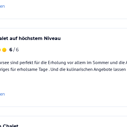
len
alet auf höchstem Niveau
gebracht oder serviert im Restaurant Genusswerk
6
/ 6
ursee sind perfekt für die Erholung vor allem im Sommer und die
iges für erholsame Tage . Und die kulinarischen Angebote lassen
len
n Gebühr)
m Chalet