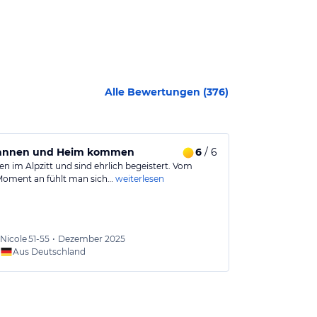
Alle Bewertungen (
376
)
annen und Heim kommen
6
/ 6
Erholung im
n im Alpzitt und sind ehrlich begeistert. Vom
Die Chalets am
Moment an fühlt man sich…
weiterlesen
allem im Somm
Nicole
51-55
•
Dezember 2025
Oliver
Aus Deutschland
Aus