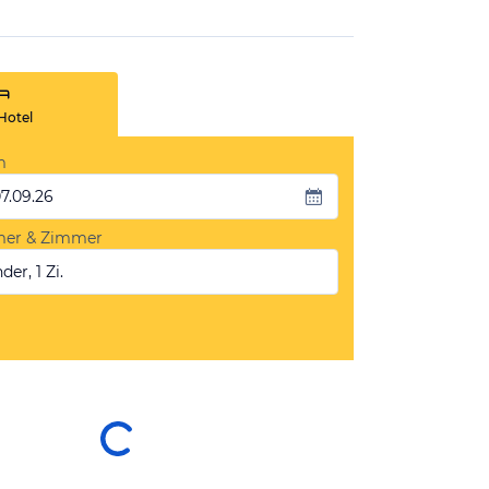
Hotel
m
07.09.26
mer & Zimmer
der, 1 Zi.