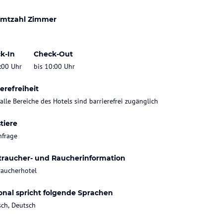
mtzahl Zimmer
k-In
Check-Out
:00 Uhr
bis 10:00 Uhr
erefreiheit
 alle Bereiche des Hotels sind barrierefrei zugänglich
tiere
nfrage
traucher- und Raucherinformation
raucherhotel
onal spricht folgende Sprachen
sch, Deutsch