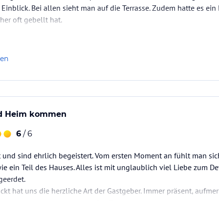
t Einblick. Bei allen sieht man auf die Terrasse. Zudem hatte es e
er oft gebellt hat.
len
nd Heim kommen
6
/ 6
t und sind ehrlich begeistert. Vom ersten Moment an fühlt man si
ie ein Teil des Hauses. Alles ist mit unglaublich viel Liebe zum D
geerdet.
ckt hat uns die herzliche Art der Gastgeber. Immer präsent, auf
au so wünscht man sich das. Die Zimmer sind hochwertig, ruhig u
er wirklich mitgedacht…