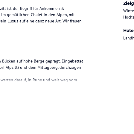
Ziel
zitt ist der Begriff für Ankommen &
Winte
 im gemütlichen Chalet in den Alpen, mit
Hochz
 Dein Luxus auf eine ganz neue Art. Wir freuen
Hote
Landh
n Blicken auf hohe Berge geprägt. Eingebettet
orf Alpzitt) und dem Mittagberg, durchzogen
e warten darauf, in Ruhe und weit weg vom
achalet und neue Premium-Chalets mit direktem
ten und eigenem Whirlpool auf der Terrasse –
Hüttenflair für 2-4 Personen *Wohn- und