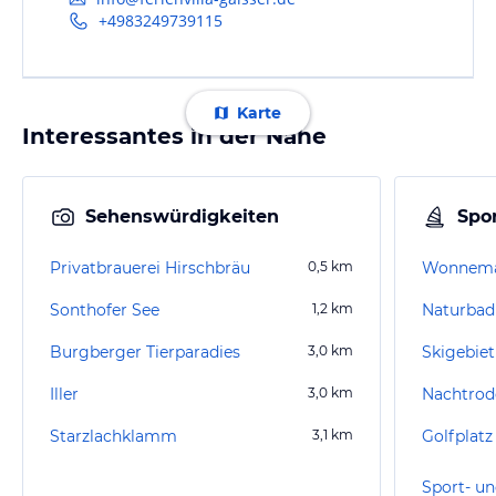
+4983249739115
Karte
Interessantes in der Nähe
Sehenswürdigkeiten
Spor
Privatbrauerei Hirschbräu
0,5
km
Wonnema
Sonthofer See
1,2
km
Burgberger Tierparadies
3,0
km
Iller
3,0
km
Nachtrod
Starzlachklamm
3,1
km
Golfplat
Sport- un