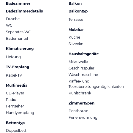
Badezimmer
Balkon
Badezimmerdetails
Balkontyp
Dusche
Terrasse
WC
Mobiliar
Separates WC
Küche
Bademantel
Sitzecke
Klimatisierung
Haushaltsgeräte
Heizung
Mikrowelle
TV-Empfang
Geschirrspüler
Waschmaschine
Kabel-TV
Kaffee- und
Multimedia
Teezubereitungsmöglichkeiten
CD-Player
Kühlschrank
Radio
Zimmertypen
Fernseher
Penthouse
Handyempfang
Ferienwohnung
Bettentyp
Doppelbett