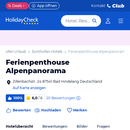
%
Deals
App öffnen
Kontakt
Hotel, Reiseziel
nthofen Urlaub
Sonthofen Hotels
Ferienpenthouse Alpenpanorama
Ferienpenthouse
Alpenpanorama
Zillenbachstr. 24 87541 Bad Hindelang Deutschland
Auf Karte anzeigen
20
Bewertungen
100%
6,0
/ 6
Bewerten
Hochladen
Merken
Hotelübersicht
Bewertungen
Bilder
Fragen