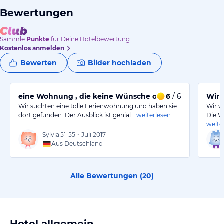
Bewertungen
Sammle
Punkte
für Deine Hotelbewertung.
Kostenlos anmelden
Bewerten
Bilder hochladen
eine Wohnung , die keine Wünsche offen lässt
6
/ 6
Wir 
Wir suchten eine tolle Ferienwohnung und haben sie
Wir w
dort gefunden. Der Ausblick ist genial…
weiterlesen
Die W
weite
Sylvia
51-55
•
Juli 2017
Aus Deutschland
Alle Bewertungen (
20
)
Hotel allgemein