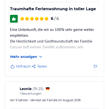
Traumhafte Ferienwohnung in toller Lage
6
/ 6
Eine Unterkunft, die wir zu 100% sehr gerne weiter
empfehlen.
Die Herzlichkeit und Gastfreundschaft der Familie
Gaisser ließ keinen Zweifel aufkommen, wie
willkommen man ist. Zum Empfang gab es eine
Mehr anzeigen
Flasche Wein, ein Flasche Wasser sowie Tips für
Unternehmungen und Freizeitgestaltung.
Hilfreich
Teilen
Die Wohnung ist tip top sauber, sehr gepflegt und
gemütlich eingerichtet.
Die Ausstattung läßt keine Wünsche übrig, selbst
Bademäntel waren vorhanden.
Leonie
(
19-25
)
Von dem umlaufenden Balkon aus hatte man eine
1
Bewertungen
wunderbare Aussicht auf die…
Vor 9 Jahren • Verreist als Familie im August 2016