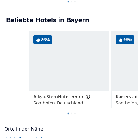
Beliebte Hotels in Bayern
86%
98%
AllgäuSternHotel
Sonthofen, Deutschland
Sonthofen
Orte in der Nähe