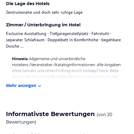
Die Lage des Hotels
Zentrumsnahe und doch sehr ruhige Lage
Zimmer / Unterbringung im Hotel
Exclusive Ausstattung - Tiefgaragenstellplatz - Fahrstuhl -
separater Schlafraum - Doppelbett in Komforthöhe - begehbare
Dusche ...
Hinweis:
Allgemeine und unverbindliche
Hoteliers-/Veranstalter-/Kataloginformationen. Alle Angaben
ohne Gewähr und ohne Prüfung durch HolidayCheck. Bitte
lies vor der Buchung die verbindlichen
Angebotsdetails
des
jeweiligen Veranstalters.
Mehr anzeigen
Informativste Bewertungen
(von
20
Bewertungen)