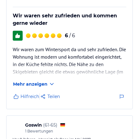
Wir waren sehr zufrieden und kommen
gerne wieder
6
/ 6
Wir waren zum Wintersport da und sehr zufrieden. Die
Wohnung ist modern und komfortabel eingerichtet,
in der Küche fehlte nichts. Die Nähe zu den
Skigebieten gleicht die etwas gewöhnliche Lage (im
Wohngebiet, Hochhäuser in Sichtweite) aus. Dafür hat
Mehr anzeigen
man alles in der Nähe, vom Bäcker bis zum
Supermarkt.
Hilfreich
Teilen
Der Vermieter ist sehr freundlich, hilfsbereit und
entgegen kommend.
Für einen (Winter)Urlaub ein idealer Ausgangspunkt,
um alle attraktiven Skigebiete zu erreichen.
Goswin
(
61-65
)
Wir kommen gerne wieder.
1
Bewertungen