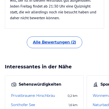
will, der ist in diesem Wirtshaus gut aufgehoben.
Jeden Freitag findet ab 21:30 Uhr eine Quiznight
statt, die wir allerdings noch nie besucht haben und
daher nicht bewerten können.
Alle Bewertungen (2)
Interessantes in der Nähe
Sehenswürdigkeiten
Spor
Privatbrauerei Hirschbräu
Wonnema
0,2
km
Sonthofer See
1,6
km