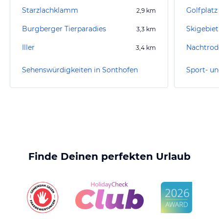
Starzlachklamm
Golfplat
2,9
km
Burgberger Tierparadies
3,3
km
Iller
Nachtrod
3,4
km
Sehenswürdigkeiten in Sonthofen
Finde Deinen perfekten Urlaub