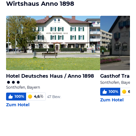
Wirtshaus Anno 1898
Hotel Deutsches Haus / Anno 1898
Gasthof Trau
Sonthofen, Bayern
Sonthofen, Bayern
100
%
6,0
/
100
%
4,6
/
6
47 Bew.
Zum Hotel
Zum Hotel