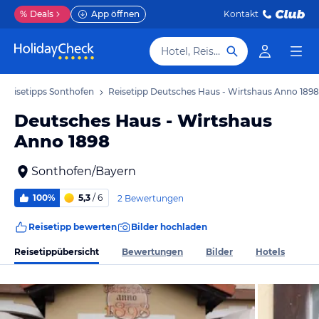
%
Deals
App öffnen
Kontakt
Hotel, Reiseziel
Reisetipps Sonthofen
Reisetipp Deutsches Haus - Wirtshaus Anno 1898
Deutsches Haus - Wirtshaus
Anno 1898
Sonthofen/Bayern
100%
5,3
/ 6
2 Bewertungen
Reisetipp bewerten
Bilder hochladen
Reisetippübersicht
Bewertungen
Bilder
Hotels