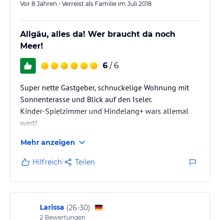
Vor 8 Jahren • Verreist als Familie im Juli 2018
Allgäu, alles da! Wer braucht da noch
Meer!
6
/ 6
Super nette Gastgeber, schnuckelige Wohnung mit
Sonnenterasse und Blick auf den Iseler.
Kinder-Spielzimmer und Hindelang+ wars allemal
wert!
Mehr anzeigen
Allgäu! - Wer braucht Meer?
Hilfreich
Teilen
Larissa
(
26-30
)
2
Bewertungen