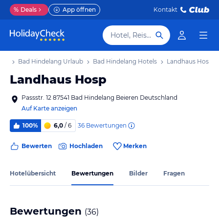
%
Deals
App öffnen
Kontakt
Hotel, Reiseziel
aub
Bad Hindelang Urlaub
Bad Hindelang Hotels
Landhaus Hosp
Landhaus Hosp
Passstr. 12 87541 Bad Hindelang Beieren Deutschland
Auf Karte anzeigen
36
Bewertungen
100%
6,0
/ 6
Bewerten
Hochladen
Merken
Hotelübersicht
Bewertungen
Bilder
Fragen
Bewertungen
(
36
)