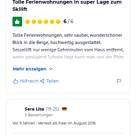
Tolle Ferienwohnungen in super Lage zum
Skilift
6
/ 6
Tolle Ferienwohnungen, sehr sauber, wunderschöner
Blick in die Berge, hochwertig ausgestattet.
Sessellift nur wenige Gehminuten vom Haus entfernt,
wenn genügend Schnee liegt kann man von der Piste
direkt zum Skikeller fahren! Sehr nette und
Mehr anzeigen
hilfsbereite Gastgeberfamilie.
Wir hatten super schöne Tage im Oberjoch und haben
Hilfreich
Teilen
vor Ort bereits für nächstes Jahr gebucht.
Fazit: nur zu empfehlen :-)
Sara Lisa
(
19-25
)
3
Bewertungen
Vor 9 Jahren • Verreist als Paar im August 2016