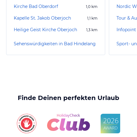
Kirche Bad Oberdorf
Nordic W
1,0
km
Kapelle St. Jakob Oberjoch
Tour & Au
1,1
km
Heilige Geist Kirche Oberjoch
Infopoint
1,3
km
Sehenswürdigkeiten in Bad Hindelang
Finde Deinen perfekten Urlaub