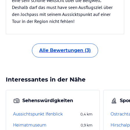
eine sehr schöne Weitsicht über die Bergwelt.
Deshalb darf das must have seen Ausflugsziel über
den Jochpass mit seinem Aussicktspunkt auf einer
Tour in der Region nicht fehlen!
Alle Bewertungen (3)
Interessantes in der Nähe
Sehenswürdigkeiten
Spor
Aussichtspunkt Ifenblick
Ostrachta
0,4
km
Heimatmuseum
Hirschalp
0,9
km