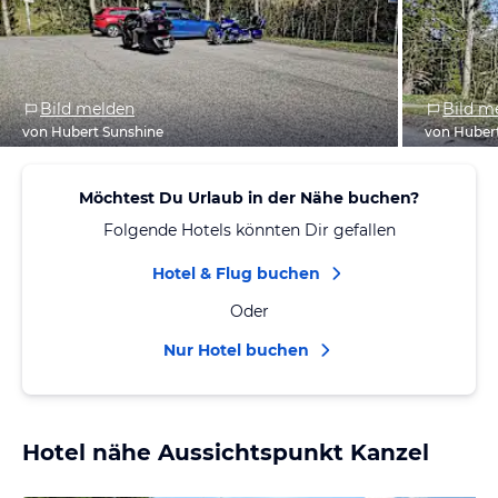
Bild melden
Bild m
von Hubert Sunshine
von Huber
Möchtest Du Urlaub in der Nähe buchen?
Folgende Hotels könnten Dir gefallen
Hotel & Flug buchen
Oder
Nur Hotel buchen
Hotel nähe Aussichtspunkt Kanzel