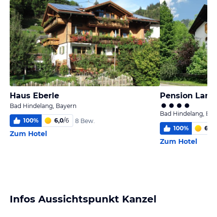
Haus Eberle
Pension Land
Bad Hindelang, Bayern
Bad Hindelang, Ba
100
%
6,0
/
6
8 Bew.
100
%
6,0
/
Zum Hotel
Zum Hotel
Infos Aussichtspunkt Kanzel