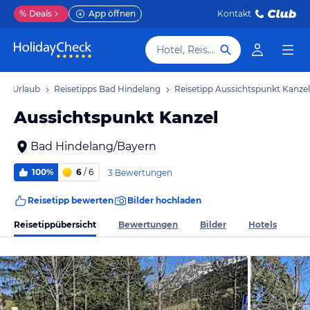
%
Deals
App öffnen
Kontakt
Hotel, Reiseziel
ng Urlaub
Reisetipps Bad Hindelang
Reisetipp Aussichtspunkt Kanzel
Aussichtspunkt Kanzel
Bad Hindelang/Bayern
100%
6
/ 6
3 Bewertungen
Reisetipp bewerten
Bilder hochladen
Reisetippübersicht
Bewertungen
Bilder
Hotels