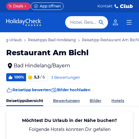
%
Deals
App öffnen
Kontakt
Hotel, Reiseziel
lang Urlaub
Reisetipps Bad Hindelang
Reisetipp Restaurant Am Bichl
Restaurant Am Bichl
Bad Hindelang/Bayern
100%
5,3
/ 6
3 Bewertungen
Reisetipp bewerten
Bilder hochladen
Reisetippübersicht
Bewertungen
Bilder
Hotels
Möchtest Du Urlaub in der Nähe buchen?
Folgende Hotels könnten Dir gefallen