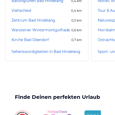
Ballonglühen Bad Hindelang
Nordic W
0,4
km
Viehscheid
Tour & Au
0,4
km
Zentrum Bad Hindelang
Natureisp
0,5
km
Warsteiner Wintermontgolfiade
Hornbahn
0,6
km
Kirche Bad Oberdorf
Ostrachta
0,7
km
Sehenswürdigkeiten in Bad Hindelang
Finde Deinen perfekten Urlaub