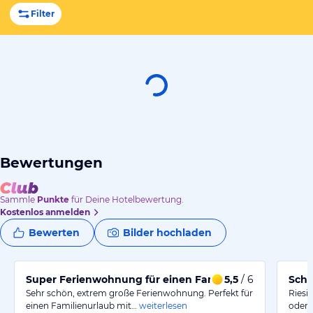
Filter
Bewertungen
Sammle
Punkte
für Deine Hotelbewertung.
Kostenlos anmelden
Bewerten
Bilder hochladen
Super Ferienwohnung für einen Familien- /Skiurlaub
5,5
/ 6
Schö
Sehr schön, extrem große Ferienwohnung. Perfekt für
Riesi
einen Familienurlaub mit…
weiterlesen
oder 