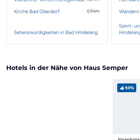
Kirche Bad Oberdorf
0,9
km
Wandern 
Sport- un
Sehenswürdigkeiten in Bad Hindelang
Hindelan
Hotels in der Nähe von Haus Semper
94%
Alpenhote