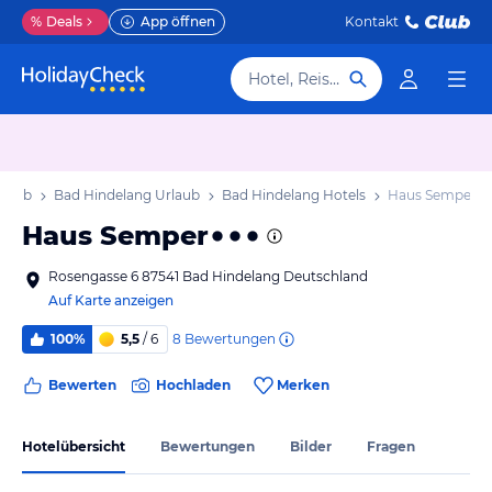
%
Deals
App öffnen
Kontakt
Hotel, Reiseziel
rlaub
Bad Hindelang Urlaub
Bad Hindelang Hotels
Haus Semper
Haus Semper
Rosengasse 6 87541 Bad Hindelang Deutschland
Auf Karte anzeigen
8
Bewertungen
100%
5,5
/ 6
Bewerten
Hochladen
Merken
Hotelübersicht
Bewertungen
Bilder
Fragen