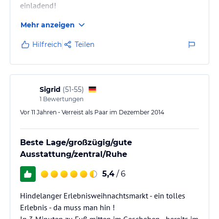
einladend!
Mehr anzeigen
Hilfreich
Teilen
Sigrid
(
51-55
)
1
Bewertungen
Vor 11 Jahren • Verreist als Paar im Dezember 2014
Beste Lage/großzügig/gute
Ausstattung/zentral/Ruhe
5,4
/ 6
Hindelanger Erlebnisweihnachtsmarkt - ein tolles
Erlebnis - da muss man hin !
In 3 Minuten zu Fuß mitten im Geschehen - bereits im