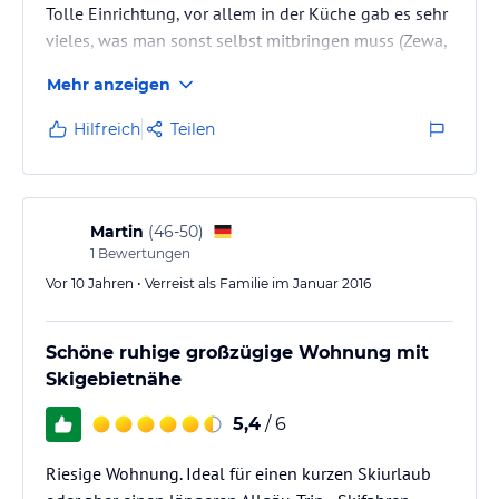
Tolle Einrichtung, vor allem in der Küche gab es sehr
vieles, was man sonst selbst mitbringen muss (Zewa,
Gewürze, Kaffeefilter usw.). Auch die Geräte in der
Mehr anzeigen
Küche top: Backofen, Geschirrspüler, Eierkocher,
Toaster..., einfach alles da.
Hilfreich
Teilen
Und vor allem sehr nette Gastgeber mit tollem
Service.
Alles super. W-lan steht zur Verfügung falls
Martin
(
46-50
)
gewünscht. Ideale Zeit zum Skifahren an
1
Bewertungen
Weihnachten oder Fasching mit der Familie.
Vor 10 Jahren • Verreist als Familie im Januar 2016
Schöne ruhige großzügige Wohnung mit
Skigebietnähe
5,4
/ 6
Riesige Wohnung. Ideal für einen kurzen Skiurlaub