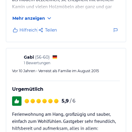
Kamin und vielen Holzmöbeln aber ganz und gar
dem typischen Allgäuer Charme. Vor allem punktet
Mehr anzeigen
die über 100 Quadratmeter große Wohnung aber
durch Ihre unglaubliche Aussicht vom umlaufenden
Hilfreich
Teilen
Balkon. Auf Anfrage sind auch Hunde erlaubt und die
Ausstattung lässt keine Wünsche offen. Kostenfreies
W-Lan und ein wirklich großer Fernseher sind
technisch gesehen auch völlig…
Gabi
(
56-60
)
1
Bewertungen
Vor 10 Jahren • Verreist als Familie im August 2015
Urgemütlich
5,9
/ 6
Ferienwohnung am Hang, großzügig und sauber,
einfach zum Wohlfühlen. Gastgeber sehr freundlich,
hilfsbereit und aufmerksam, alles in allem: