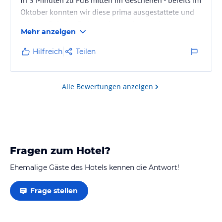
Oktober konnten wir diese prima ausgestattete und
sehr großzügige Ferienwohnung kennenlernen,
Mehr anzeigen
große Panoramafenster - toller Blick. Absolute
Ruhe - was will man mehr. Möbel voll im Retro-Trend
Hilfreich
Teilen
:-)
Reizende, unaufdringliche Betreuung. Wir kommen
wieder - aber dann sicherlich länger.
Alle Bewertungen anzeigen
Fragen zum Hotel?
Ehemalige Gäste des Hotels kennen die Antwort!
Frage stellen