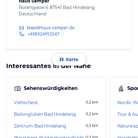
Haus Semper
Rosengasse 6 87541 Bad Hindelang
Deutschland
fewo@haus-semper.de
+498324953247
Karte
Interessantes in der Nähe
Sehenswürdigkeiten
Spor
Viehscheid
0,2
km
Nordic W
Ballonglühen Bad Hindelang
0,2
km
Tour & Au
Zentrum Bad Hindelang
0,3
km
Natureisp
Warsteiner Wintermontgolfiade
0,5
km
Hornbahn