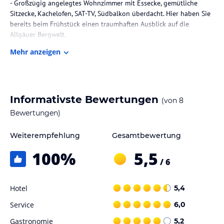
- Großzügig angelegtes Wohnzimmer mit Essecke, gemütliche
Sitzecke, Kachelofen, SAT-TV, Südbalkon überdacht. Hier haben Sie
bereits beim Frühstück einen traumhaften Ausblick auf die
Allgäuer Bergwelt.
- Schlafzimmer mit eingebauten Kleiderschränken
Mehr anzeigen
- Badezimmer mit Wanne, WC, Bidet, Haarfön
- Gäste-WC
Gastronomie im Hotel
Informativste Bewertungen
(von
8
Frühstücksservice
Bewertungen)
Sonstige Einrichtungen und Services
Weiterempfehlung
Gesamtbewertung
Bettwäsche, Hand- und Duschtücher, Geschirrtücher werden von
uns gestellt, Parkplätze direkt am Haus, W-LAN Anschluß im Preis
100
%
5,5
enthalten, tägliche Anreise möglich.
/ 6
Hinweis:
Allgemeine und unverbindliche
Hotel
5,4
Hoteliers-/Veranstalter-/Kataloginformationen. Alle Angaben
ohne Gewähr und ohne Prüfung durch HolidayCheck. Bitte
Service
6,0
lies vor der Buchung die verbindlichen
Angebotsdetails
des
jeweiligen Veranstalters.
Gastronomie
5,2