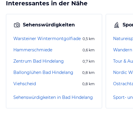
Interessantes in der Nähe
Sehenswürdigkeiten
Spor
Warsteiner Wintermontgolfiade
Natureisp
0,5
km
Hammerschmiede
Wandern 
0,6
km
Zentrum Bad Hindelang
Tour & Au
0,7
km
Ballonglühen Bad Hindelang
Nordic W
0,8
km
Viehscheid
Ostrachta
0,8
km
Sehenswürdigkeiten in Bad Hindelang