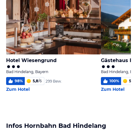
Hotel Wiesengrund
Gästehaus H
Bad Hindelang, Bayern
Bad Hindelang, Ba
98
%
5,8
/
6
100
%
5,9
/
299 Bew.
Zum Hotel
Zum Hotel
Infos Hornbahn Bad Hindelang