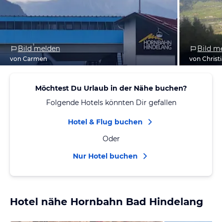
Bild melden
Bild m
von Carmen
von Christ
Möchtest Du Urlaub in der Nähe buchen?
Folgende Hotels könnten Dir gefallen
Hotel & Flug buchen
Oder
Nur Hotel buchen
Hotel nähe Hornbahn Bad Hindelang