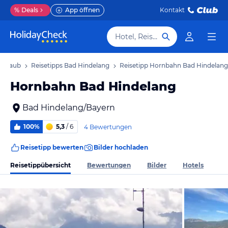
%
Deals
App öffnen
Kontakt
Hotel, Reiseziel
 Urlaub
Reisetipps Bad Hindelang
Reisetipp Hornbahn Bad Hindelang
Hornbahn Bad Hindelang
Bad Hindelang/Bayern
100%
5,3
/ 6
4 Bewertungen
Reisetipp bewerten
Bilder hochladen
Reisetippübersicht
Bewertungen
Bilder
Hotels