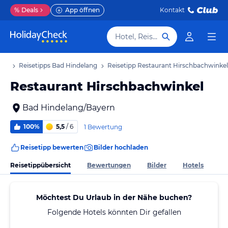
%
Deals
App öffnen
Kontakt
Hotel, Reiseziel
aub
Reisetipps Bad Hindelang
Reisetipp Restaurant Hirschbachwinkel
Restaurant Hirschbachwinkel
Bad Hindelang/Bayern
100%
5,5
/ 6
1 Bewertung
Reisetipp bewerten
Bilder hochladen
Reisetippübersicht
Bewertungen
Bilder
Hotels
Möchtest Du Urlaub in der Nähe buchen?
Folgende Hotels könnten Dir gefallen