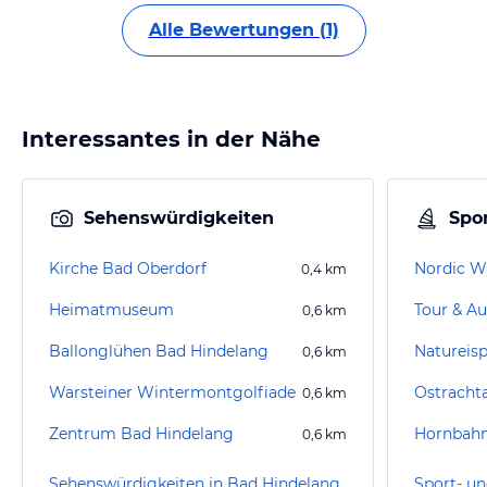
Alle Bewertungen (1)
Interessantes in der Nähe
Sehenswürdigkeiten
Spor
Kirche Bad Oberdorf
Nordic W
0,4
km
Heimatmuseum
Tour & Au
0,6
km
Ballonglühen Bad Hindelang
Natureisp
0,6
km
Warsteiner Wintermontgolfiade
Ostrachta
0,6
km
Zentrum Bad Hindelang
Hornbahn
0,6
km
Sehenswürdigkeiten in Bad Hindelang