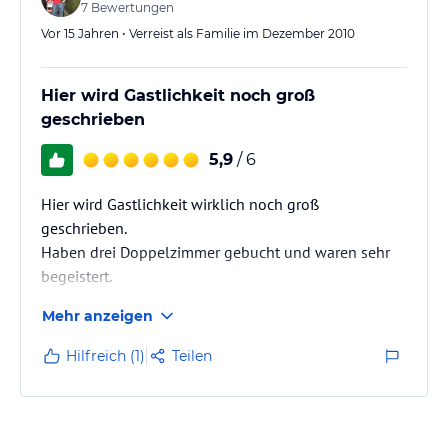
7
Bewertungen
Vor 15 Jahren • Verreist als Familie im Dezember 2010
Hier wird Gastlichkeit noch groß
geschrieben
5,9
/ 6
Hier wird Gastlichkeit wirklich noch groß
geschrieben.
Haben drei Doppelzimmer gebucht und waren sehr
begeistert.
Wurden sehr freundlich von Familie Keul empfangen
Mehr anzeigen
und betreut.
Können die Pension nur weiterempfehlen.
Hilfreich (1)
Teilen