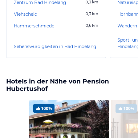
Zentrum Bad Hindelang
0,3
km
Natureisp
Viehscheid
0,3
km
Hornbahn
Hammerschmiede
0,6
km
Wandern 
Sport- un
Sehenswürdigkeiten in Bad Hindelang
Hindelan
Hotels in der Nähe von Pension
Hubertushof
100%
100%