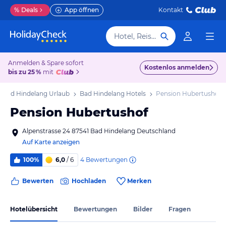
%
Deals
App öffnen
Kontakt
Hotel, Reiseziel
Anmelden & Spare sofort
Kostenlos anmelden
bis zu 25 %
mit
Bad Hindelang Urlaub
Bad Hindelang Hotels
Pension Hubertushof
Pension Hubertushof
Alpenstrasse 24 87541 Bad Hindelang Deutschland
Auf Karte anzeigen
4
Bewertungen
100%
6,0
/ 6
Bewerten
Hochladen
Merken
Hotelübersicht
Bewertungen
Bilder
Fragen