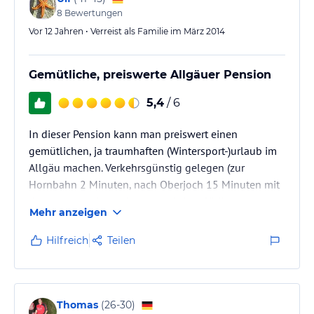
8
Bewertungen
Vor 12 Jahren • Verreist als Familie im März 2014
Gemütliche, preiswerte Allgäuer Pension
5,4
/ 6
In dieser Pension kann man preiswert einen
gemütlichen, ja traumhaften (Wintersport-)urlaub im
Allgäu machen. Verkehrsgünstig gelegen (zur
Hornbahn 2 Minuten, nach Oberjoch 15 Minuten mit
dem Auto) und trotzdem ruhig! Vom Südbalkon tolle
Mehr anzeigen
Aussicht auf die umliegenden Allgäuer Berge. Sehr
gemütliche, kleine, aber gut ausgestattete Zimmer.
Hilfreich
Teilen
Die Innenausstattung ist gemütlich rustikal, aber im
Treppenhaus und Frühstücksraum etwas überfrachtet
mit ausgestopften Tieren (Kritik auf hohem Niveau,
wenn es sonst schon nichts…
Thomas
(
26-30
)