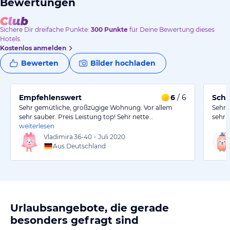
Bewertungen
Sichere Dir
dreifache
Punkte:
300
Punkte
für Deine Bewertung dieses
Hotels.
Kostenlos anmelden
Bewerten
Bilder hochladen
Empfehlenswert
6
/ 6
Schö
Sehr gemütliche, großzügige Wohnung. Vor allem
Sehr 
sehr sauber. Preis Leistung top! Sehr nette…
sehr 
weiterlesen
Vladimira
36-40
•
Juli 2020
Aus Deutschland
Urlaubsangebote, die gerade
besonders gefragt sind