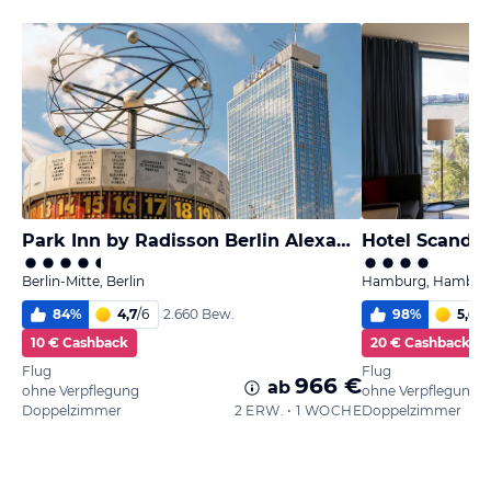
Park Inn by Radisson Berlin Alexanderplatz
Hotel Scandi
Berlin-Mitte, Berlin
Hamburg, Hambur
84
%
4,7
/
6
98
%
5,6
/
6
2.660 Bew.
10 € Cashback
20 € Cashback
Flug
Flug
966 €
ab
ohne Verpflegung
ohne Verpflegung
Doppelzimmer
2 ERW. • 1 WOCHE
Doppelzimmer