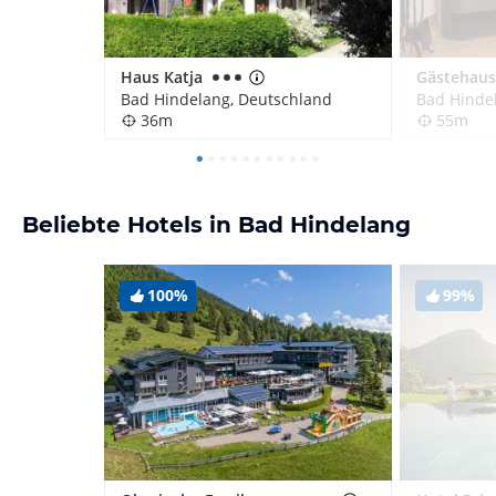
Haus Katja
Gästehaus
Bad Hindelang, Deutschland
Bad Hinde
36m
55m
Beliebte Hotels in Bad Hindelang
100%
99%