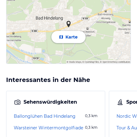
Karte
Interessantes in der Nähe
Sehenswürdigkeiten
Spor
Ballonglühen Bad Hindelang
0,3
km
Nordic W
Warsteiner Wintermontgolfiade
0,3
km
Tour & Au