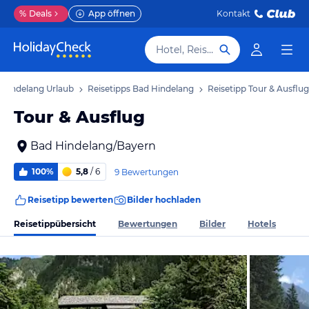
%
Deals
App öffnen
Kontakt
Hotel, Reiseziel
 Hindelang Urlaub
Reisetipps Bad Hindelang
Reisetipp Tour & Ausflug
Tour & Ausflug
Bad Hindelang/Bayern
100%
5,8
/ 6
9 Bewertungen
Reisetipp bewerten
Bilder hochladen
Reisetippübersicht
Bewertungen
Bilder
Hotels