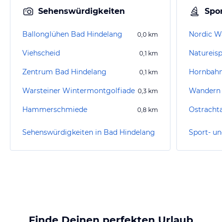
Sehenswürdigkeiten
Spor
Ballonglühen Bad Hindelang
Nordic W
0,0
km
Viehscheid
Natureisp
0,1
km
Zentrum Bad Hindelang
Hornbahn
0,1
km
Warsteiner Wintermontgolfiade
Wandern 
0,3
km
Hammerschmiede
Ostrachta
0,8
km
Sehenswürdigkeiten in Bad Hindelang
Finde Deinen perfekten Urlaub