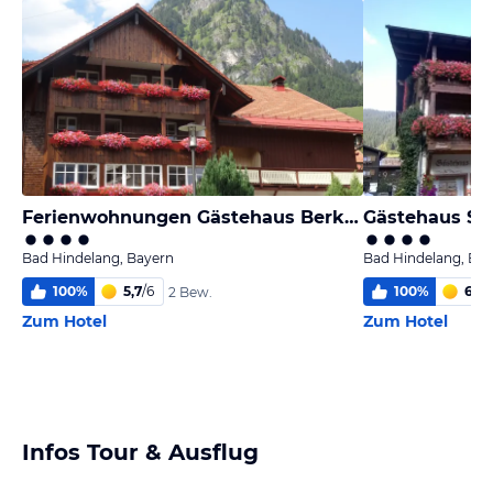
Ferienwohnungen Gästehaus Berktold
Gästehaus Sti
Bad Hindelang, Bayern
Bad Hindelang, Ba
100
%
5,7
/
6
100
%
6,0
/
2 Bew.
Zum Hotel
Zum Hotel
Infos Tour & Ausflug