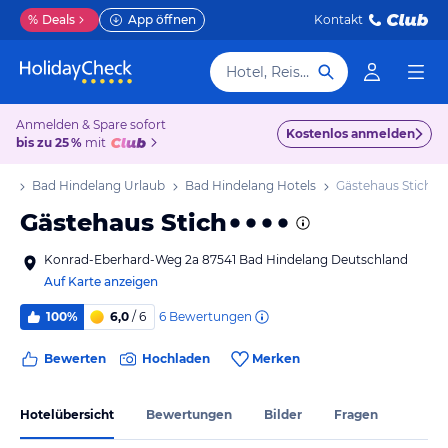
%
Deals
App öffnen
Kontakt
Hotel, Reiseziel
Anmelden & Spare sofort
Kostenlos anmelden
bis zu 25 %
mit
ub
Bad Hindelang Urlaub
Bad Hindelang Hotels
Gästehaus Stich
Gästehaus Stich
Konrad-Eberhard-Weg 2a 87541 Bad Hindelang Deutschland
Auf Karte anzeigen
6
Bewertungen
100%
6,0
/ 6
Bewerten
Hochladen
Merken
Hotelübersicht
Bewertungen
Bilder
Fragen