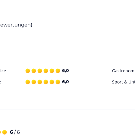
ewertungen)
ice
6,0
Gastronom
e
6,0
Sport & Un
6
/ 6