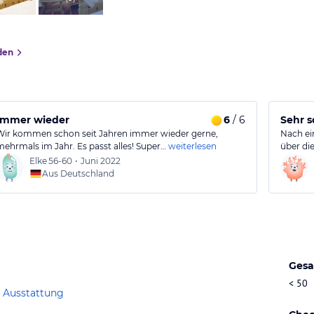
den
Immer wieder
6
/ 6
Sehr s
Wir kommen schon seit Jahren immer wieder gerne,
Nach ei
mehrmals im Jahr. Es passt alles! Super…
weiterlesen
über di
Elke
56-60
•
Juni 2022
Aus Deutschland
Gesa
< 50
 Ausstattung