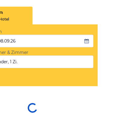
Hotel
m
08.09.26
mer & Zimmer
der, 1 Zi.