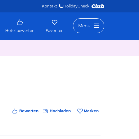
Kontakt
HolidayCheck 
Menü
Hotel bewerten
Favoriten
Bewerten
Hochladen
Merken