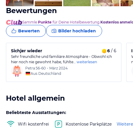
Bewertungen
Sammle
Punkte
für Deine Hotelbewertung.
Kostenlos anmel
Bewerten
Bilder hochladen
Sichjer wieder
6
/ 6
Sehr freundliche und familiäre Atmosphäre - Obwohl ich
hier noch nie gewohnt habe, fühlte…
weiterlesen
Petra
56-60
•
März 2024
Aus Deutschland
Hotel allgemein
Beliebteste Ausstattungen:
Wifi kostenfrei
Kostenlose Parkplätze
Weitere