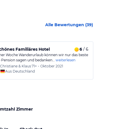
Alle Bewertungen (
39
)
chönes Familiäres Hotel
6
/ 6
Urlaub auf 
ner Woche Wanderurlaub können wir nur das beste
Die Pension ve
e Pension sagen und bedanken…
weiterlesen
geschackvoll e
Christiane & Klaus
71+
•
Oktober 2021
Regina
Aus Deutschland
Aus
mtzahl Zimmer