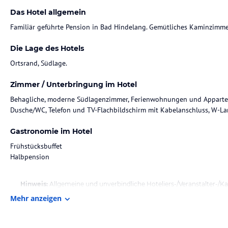
Das Hotel allgemein
Familiär geführte Pension in Bad Hindelang. Gemütliches Kaminzimme
Die Lage des Hotels
Ortsrand, Südlage.
Zimmer / Unterbringung im Hotel
Behagliche, moderne Südlagenzimmer, Ferienwohnungen und Appartem
Dusche/WC, Telefon und TV-Flachbildschirm mit Kabelanschluss, W-La
Gastronomie im Hotel
Frühstücksbuffet
Halbpension
Hinweis:
Allgemeine und unverbindliche Hoteliers-/Veranstalter-/K
Gewähr und ohne Prüfung durch HolidayCheck. Bitte lies vor der B
Mehr anzeigen
jeweiligen Veranstalters.