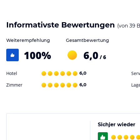
Informativste Bewertungen
(von
39
B
Weiterempfehlung
Gesamtbewertung
100
%
6,0
/ 6
Hotel
6,0
Serv
Zimmer
6,0
Lag
Sichjer wieder