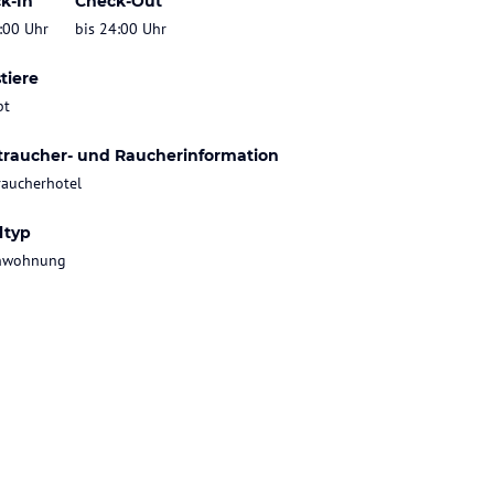
k-In
Check-Out
:00 Uhr
bis 24:00 Uhr
tiere
bt
traucher- und Raucherinformation
raucherhotel
ltyp
enwohnung