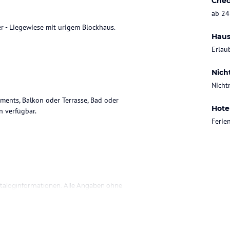
Chec
ab 24
r - Liegewiese mit urigem Blockhaus.
Haus
Erlau
Nich
Nicht
ents, Balkon oder Terrasse, Bad oder
Hote
n verfügbar.
Feri
ataloginformationen. Alle Angaben ohne
uchung die verbindlichen
Angebotsdetails
des