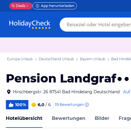
%
Deals
App herunterladen
Europa Urlaub
Deutschland Urlaub
Bayern Urlaub
Bad Hindel
Pension Landgraf
Hirschbergstr. 26 87541 Bad Hindelang Deutschland
Auf
100%
6,0
/ 6
39
Bewertungen
Hotelübersicht
Bewertungen
Bilder
Frag