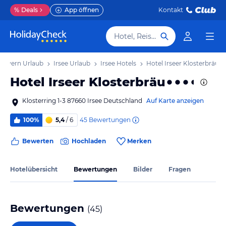
%
Deals
App öffnen
Kontakt
Hotel, Reiseziel
Bayern Urlaub
Irsee Urlaub
Irsee Hotels
Hotel Irseer Klosterbräu
Hotel Irseer Klosterbräu
Klosterring 1-3 87660 Irsee Deutschland
Auf Karte anzeigen
45
Bewertungen
100%
5,4
/ 6
Bewerten
Hochladen
Merken
Hotelübersicht
Bewertungen
Bilder
Fragen
Bewertungen
(
45
)