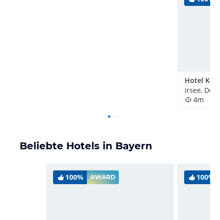
Irsee, Deu
4m
Beliebte Hotels in Bayern
100%
100%
AWARD