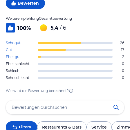
Bewerten
Weiterempfehlung
Gesamtbewertung
5,4
/ 6
100
%
Sehr gut
26
Gut
17
Eher gut
2
Eher schlecht
0
Schlecht
0
Sehr schlecht
0
Wie wird die Bewertung berechnet?
Restaurants & Bars
Service
Zimm
Filtern