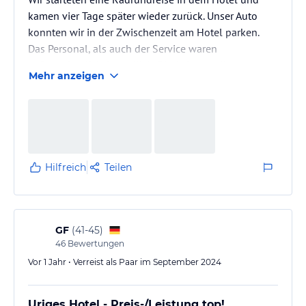
kamen vier Tage später wieder zurück. Unser Auto
konnten wir in der Zwischenzeit am Hotel parken.
Das Personal, als auch der Service waren
außerordentlich freundlich. Die Anlage selbst war
Mehr anzeigen
sehr schön.
Zu guter letzt habe ich nach der zweiten Nacht ein
Packsack vergessen und es wurde mir
selbstverständlich nachgesendet. Das habe ich auch
schon anders erlebt.
Eine tolle Erfahrung. Danke nochmals
Hilfreich
Teilen
GF
(
41-45
)
46
Bewertungen
Vor 1 Jahr • Verreist als Paar im September 2024
Uriges Hotel - Preis-/Leistung top!