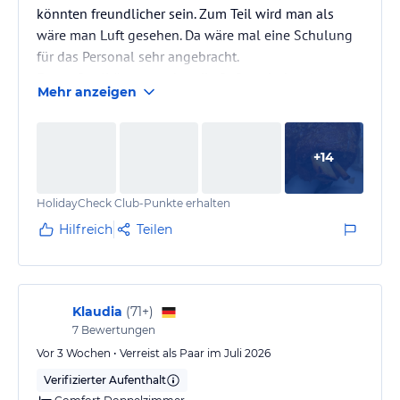
könnten freundlicher sein. Zum Teil wird man als
wäre man Luft gesehen. Da wäre mal eine Schulung
für das Personal sehr angebracht.
Essen Qualität super aber die Soßen sind mal sowas
Mehr anzeigen
von ekelig und versauen leider das ganze Essen. Da
sollte sich der Koch mal Gedanken machen. Geht
man eine Ortschaft weiter zum Essen dann bekommt
+
14
man super leckeres Essen und zu fairen Preise
HolidayCheck Club-Punkte erhalten
Hilfreich
Teilen
Klaudia
(
71+
)
7
Bewertungen
Vor 3 Wochen • Verreist als Paar im Juli 2026
Verifizierter Aufenthalt