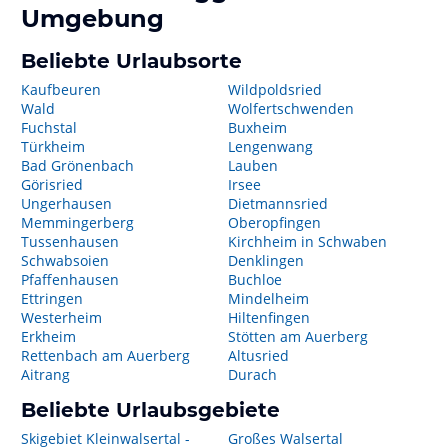
Umgebung
Beliebte Urlaubsorte
Kaufbeuren
Wildpoldsried
Wald
Wolfertschwenden
Fuchstal
Buxheim
Türkheim
Lengenwang
Bad Grönenbach
Lauben
Görisried
Irsee
Ungerhausen
Dietmannsried
Memmingerberg
Oberopfingen
Tussenhausen
Kirchheim in Schwaben
Schwabsoien
Denklingen
Pfaffenhausen
Buchloe
Ettringen
Mindelheim
Westerheim
Hiltenfingen
Erkheim
Stötten am Auerberg
Rettenbach am Auerberg
Altusried
Aitrang
Durach
Beliebte Urlaubsgebiete
Skigebiet Kleinwalsertal -
Großes Walsertal