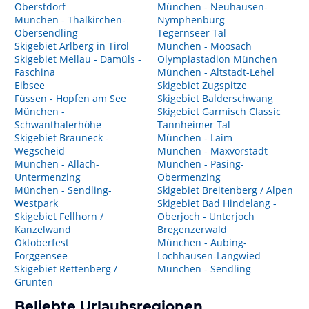
Oberstdorf
München - Neuhausen-
München - Thalkirchen-
Nymphenburg
Obersendling
Tegernseer Tal
Skigebiet Arlberg in Tirol
München - Moosach
Skigebiet Mellau - Damüls -
Olympiastadion München
Faschina
München - Altstadt-Lehel
Eibsee
Skigebiet Zugspitze
Füssen - Hopfen am See
Skigebiet Balderschwang
München -
Skigebiet Garmisch Classic
Schwanthalerhöhe
Tannheimer Tal
Skigebiet Brauneck -
München - Laim
Wegscheid
München - Maxvorstadt
München - Allach-
München - Pasing-
Untermenzing
Obermenzing
München - Sendling-
Skigebiet Breitenberg / Alpen
Westpark
Skigebiet Bad Hindelang -
Skigebiet Fellhorn /
Oberjoch - Unterjoch
Kanzelwand
Bregenzerwald
Oktoberfest
München - Aubing-
Forggensee
Lochhausen-Langwied
Skigebiet Rettenberg /
München - Sendling
Grünten
Beliebte Urlaubsregionen