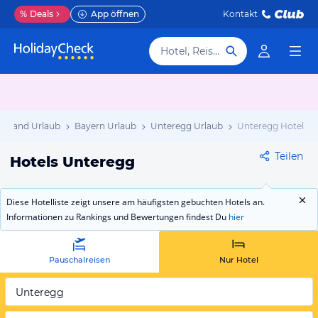
%
Deals
App öffnen
Kontakt
Hotel, Reiseziel
chland Urlaub
Bayern Urlaub
Unteregg Urlaub
Unteregg Hotels
Teilen
Hotels Unteregg
Diese Hotelliste zeigt unsere am häufigsten gebuchten Hotels an.
Informationen zu Rankings und Bewertungen findest Du
hier
Pauschalreisen
Nur Hotel
Unteregg