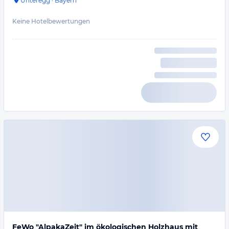
Unteregg
·
Bayern
Keine Hotelbewertungen
FeWo "AlpakaZeit" im ökologischen Holzhaus mit