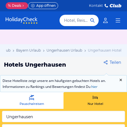
%
Deals
App öffnen
Kontakt
Hotel, Reiseziel
Urlaub
Bayern Urlaub
Ungerhausen Urlaub
Ungerhausen Hotels
Teilen
Hotels Ungerhausen
Diese Hotelliste zeigt unsere am häufigsten gebuchten Hotels an.
Informationen zu Rankings und Bewertungen findest Du
hier
Pauschalreisen
Nur Hotel
Ungerhausen