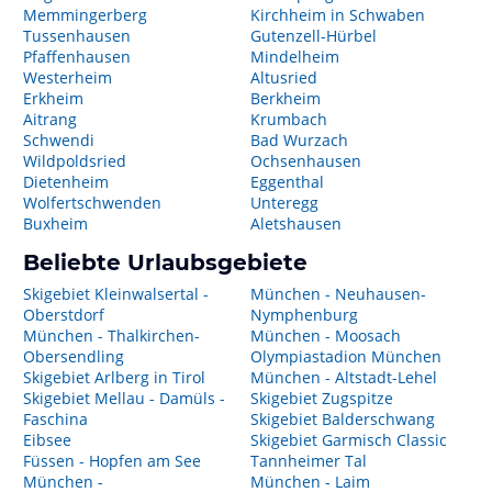
Memmingerberg
Kirchheim in Schwaben
Tussenhausen
Gutenzell-Hürbel
Pfaffenhausen
Mindelheim
Westerheim
Altusried
Erkheim
Berkheim
Aitrang
Krumbach
Schwendi
Bad Wurzach
Wildpoldsried
Ochsenhausen
Dietenheim
Eggenthal
Wolfertschwenden
Unteregg
Buxheim
Aletshausen
Beliebte Urlaubsgebiete
Skigebiet Kleinwalsertal -
München - Neuhausen-
Oberstdorf
Nymphenburg
München - Thalkirchen-
München - Moosach
Obersendling
Olympiastadion München
Skigebiet Arlberg in Tirol
München - Altstadt-Lehel
Skigebiet Mellau - Damüls -
Skigebiet Zugspitze
Faschina
Skigebiet Balderschwang
Eibsee
Skigebiet Garmisch Classic
Füssen - Hopfen am See
Tannheimer Tal
München -
München - Laim