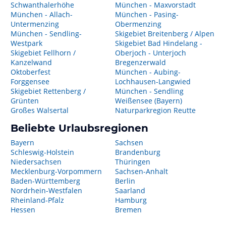
Schwanthalerhöhe
München - Maxvorstadt
München - Allach-
München - Pasing-
Untermenzing
Obermenzing
München - Sendling-
Skigebiet Breitenberg / Alpen
Westpark
Skigebiet Bad Hindelang -
Skigebiet Fellhorn /
Oberjoch - Unterjoch
Kanzelwand
Bregenzerwald
Oktoberfest
München - Aubing-
Forggensee
Lochhausen-Langwied
Skigebiet Rettenberg /
München - Sendling
Grünten
Weißensee (Bayern)
Großes Walsertal
Naturparkregion Reutte
Beliebte Urlaubsregionen
Bayern
Sachsen
Schleswig-Holstein
Brandenburg
Niedersachsen
Thüringen
Mecklenburg-Vorpommern
Sachsen-Anhalt
Baden-Württemberg
Berlin
Nordrhein-Westfalen
Saarland
Rheinland-Pfalz
Hamburg
Hessen
Bremen