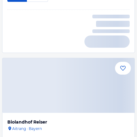
Biolandhof Reiser
Aitrang
·
Bayern