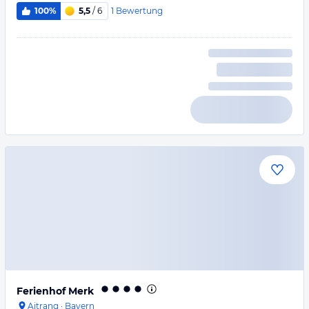
1
Bewertung
100%
5,5
/ 6
Ferienhof Merk
Aitrang
·
Bayern