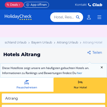
%
Deals
App öffnen
Kontakt
Hotel, Reiseziel
eutschland Urlaub
Bayern Urlaub
Aitrang Urlaub
Aitrang Hotels
Teilen
Hotels Aitrang
Diese Hotelliste zeigt unsere am häufigsten gebuchten Hotels an.
Informationen zu Rankings und Bewertungen findest Du
hier
Pauschalreisen
Nur Hotel
Aitrang