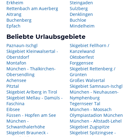
Erkheim
Steingaden
Rettenbach am Auerberg
Sulzberg
Aitrang
Denklingen
Buchenberg
Buchloe
Epfach
Mindelheim
Beliebte Urlaubsgebiete
Paznaun-Ischgl
Skigebiet Fellhorn /
Skigebiet Kleinwalsertal -
Kanzelwand
Oberstdorf
Oktoberfest
Montafon
Forggensee
München - Thalkirchen-
Skigebiet Rettenberg /
Obersendling
Grünten
Achensee
Großes Walsertal
Pitztal
Skigebiet Samnaun-Ischgl
Skigebiet Arlberg in Tirol
München - Neuhausen-
Skigebiet Mellau - Damüls -
Nymphenburg
Faschina
Tegernseer Tal
Eibsee
München - Moosach
Füssen - Hopfen am See
Olympiastadion München
München -
München - Altstadt-Lehel
Schwanthalerhöhe
Skigebiet Zugspitze
Skigebiet Brauneck -
Skigebiet Spitzingsee -