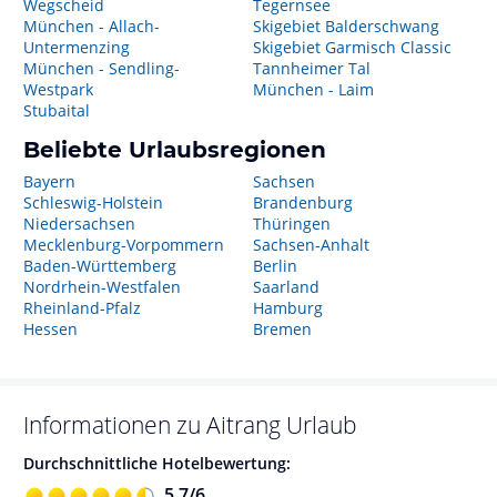
Wegscheid
Tegernsee
München - Allach-
Skigebiet Balderschwang
Untermenzing
Skigebiet Garmisch Classic
München - Sendling-
Tannheimer Tal
Westpark
München - Laim
Stubaital
Beliebte Urlaubsregionen
Bayern
Sachsen
Schleswig-Holstein
Brandenburg
Niedersachsen
Thüringen
Mecklenburg-Vorpommern
Sachsen-Anhalt
Baden-Württemberg
Berlin
Nordrhein-Westfalen
Saarland
Rheinland-Pfalz
Hamburg
Hessen
Bremen
Informationen zu
Aitrang
Urlaub
Durchschnittliche Hotelbewertung:
5,7
/
6