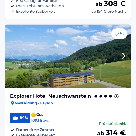
Erstklassig für Familien
308
€
ab
Preis-Leistungs-Verhältnis
Exzellente Sauberkeit
ab
154 €
pro Nacht
52
Explorer Hotel Neuschwanstein
Nesselwang · Bayern
Gut
94%
1.093
Bew.
Frühstück
inkl.
Barrierefreie Zimmer
314
€
ab
Exzellente Sauberkeit