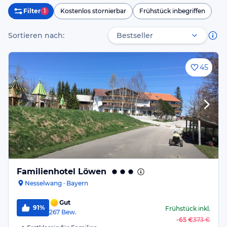
Filter
1
Kostenlos stornierbar
Frühstück inbegriffen
Sortieren nach:
45
Familienhotel Löwen
Nesselwang · Bayern
Gut
91%
Frühstück
inkl.
267
Bew.
-
65 €
373 €