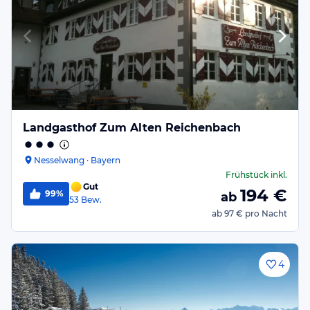
Landgasthof Zum Alten Reichenbach
Nesselwang · Bayern
Frühstück
inkl.
Gut
194
€
99%
ab
53
Bew.
ab
97 €
pro Nacht
4