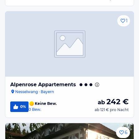
1
Alpenrose Appartements
Nesselwang · Bayern
242
€
ab
Keine Bew.
0%
0
Bew.
ab
121 €
pro Nacht
6