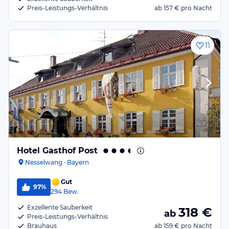
Preis-Leistungs-Verhältnis
ab
157 €
pro Nacht
11
Hotel Gasthof Post
Nesselwang · Bayern
Gut
97%
294
Bew.
Exzellente Sauberkeit
318
€
ab
Preis-Leistungs-Verhältnis
Brauhaus
ab
159 €
pro Nacht