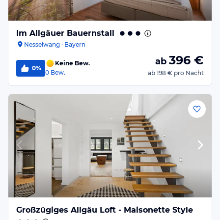
Im Allgäuer Bauernstall
Nesselwang · Bayern
396
€
ab
Keine Bew.
0%
0
Bew.
ab
198 €
pro Nacht
Großzügiges Allgäu Loft - Maisonette Style