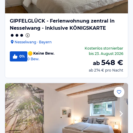
GIPFELGLÜCK - Ferienwohnung zentral in
Nesselwang - inklusive KÖNIGSKARTE
Nesselwang · Bayern
Kostenlos stornierbar
Keine Bew.
bis
23. August 2026
0%
0
Bew.
548
€
ab
ab
274 €
pro Nacht