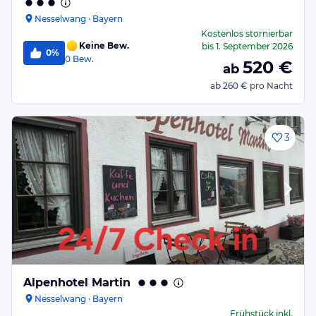
Nesselwang · Bayern
Kostenlos stornierbar
Keine Bew.
bis
1. September 2026
0%
0
Bew.
520
€
ab
ab
260 €
pro Nacht
3
Alpenhotel Martin
Nesselwang · Bayern
Frühstück
inkl.