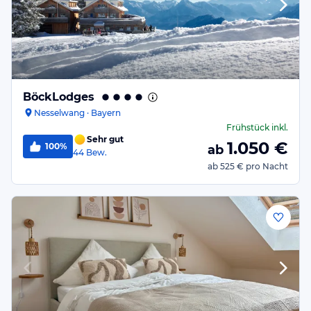
BöckLodges
Nesselwang · Bayern
Frühstück
inkl.
Sehr gut
1.050
€
100%
ab
44
Bew.
ab
525 €
pro Nacht