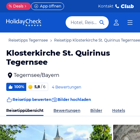
%
Deals
App öffnen
Kontakt
Hotel, Reiseziel
ub
Reisetipps Tegernsee
Reisetipp Klosterkirche St. Quirinus Tegernsee
Klosterkirche St. Quirinus
Tegernsee
Tegernsee/Bayern
100%
5,8
/ 6
4 Bewertungen
Reisetipp bewerten
Bilder hochladen
Reisetippübersicht
Bewertungen
Bilder
Hotels