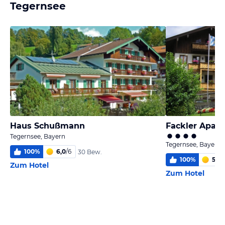
Tegernsee
Haus Schußmann
Fackler Apar
Tegernsee, Bayern
Tegernsee, Bayern
100
%
6,0
/
6
30 Bew.
100
%
5,9
/
Zum Hotel
Zum Hotel