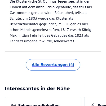
Die Klosterkirche St. Quirinus Tegernsee, ist in der
Einheit mit dem alten Schloßgebäude, das teils als
Gastronomie genutzt wird - Bräustuberl, teils als
Schule, um 1803 wurde das Kloster als
Benediktinerabtei gegründet, im 8 JH gab es hier
schon Mönchsgemeinschaften, 1817 erwarb König
Maximillian I ein Teil des Gebäudes das 1823 als
Landsitz umgebaut wurde, sehenswert !
Alle Bewertungen (4)
Interessantes in der Nähe
Sehenswürdigkeiten
Spor