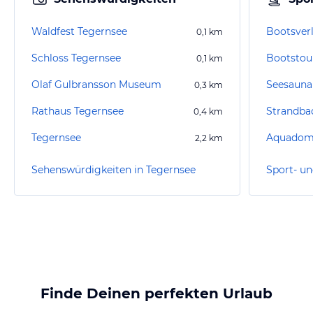
Waldfest Tegernsee
Bootsver
0,1
km
Schloss Tegernsee
Bootstou
0,1
km
Olaf Gulbransson Museum
0,3
km
Rathaus Tegernsee
Strandba
0,4
km
Tegernsee
Aquadom
2,2
km
Sehenswürdigkeiten in Tegernsee
Finde Deinen perfekten Urlaub