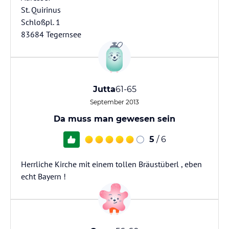
St. Quirinus
Schloßpl. 1
83684 Tegernsee
Jutta
61-65
September 2013
Da muss man gewesen sein
5
/ 6
Herrliche Kirche mit einem tollen Bräustüberl , eben
echt Bayern !