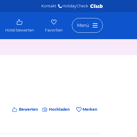
Kontakt
HolidayCheck 
Menü
Hotel bewerten
Favoriten
Bewerten
Hochladen
Merken