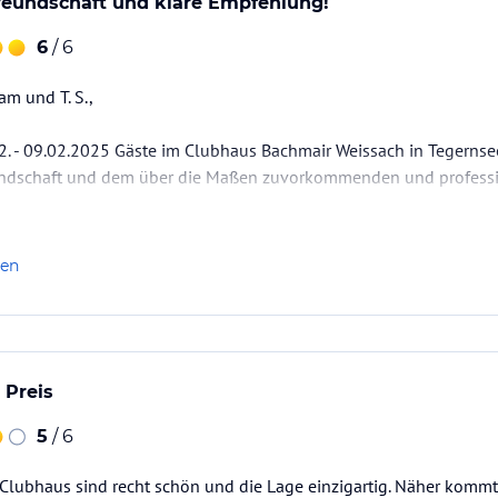
reundschaft und klare Empfehlung!
6
/ 6
m und T. S.,
2. - 09.02.2025 Gäste im Clubhaus Bachmair Weissach in Tegerns
undschaft und dem über die Maßen zuvorkommenden und professi
war für uns ein absolutes Highlight und ein kulinarischer Hochge
len
en Speisen als auch vom Ambiente und der Freundlichkeit des T
e Empfehlung und Daumen…
 Preis
5
/ 6
lubhaus sind recht schön und die Lage einzigartig. Näher kommt