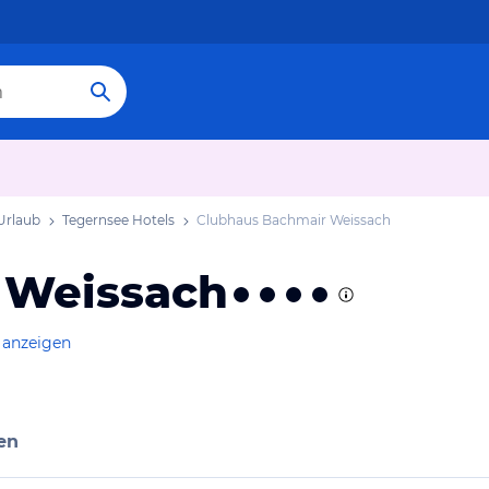
Urlaub
Tegernsee Hotels
Clubhaus Bachmair Weissach
 Weissach
 anzeigen
en