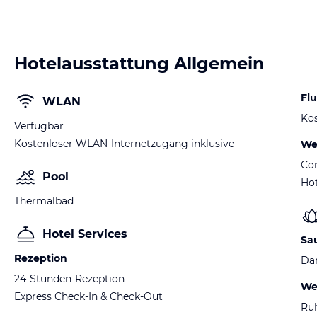
Hotelausstattung Allgemein
Fl
WLAN
Kos
Verfügbar
Kostenloser WLAN-Internetzugang inklusive
We
Co
Pool
Hot
Thermalbad
Hotel Services
Sa
Rezeption
Da
24-Stunden-Rezeption
We
Express Check-In & Check-Out
Ru