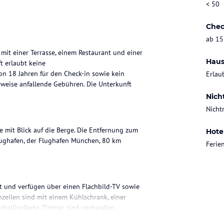
< 50
Chec
ab 15
it einer Terrasse, einem Restaurant und einer
Haus
t erlaubt keine
on 18 Jahren für den Check-in sowie kein
Erlau
erweise anfallende Gebühren. Die Unterkunft
Nich
Nicht
 mit Blick auf die Berge. Die Entfernung zum
Hote
ughafen, der Flughafen München, 80 km
Feri
t und verfügen über einen Flachbild-TV sowie
zeilen sind mit einem Kühlschrank, einer
Schallisolierte Zimmer sind vorhanden.