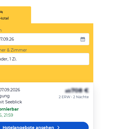
Hotel
m
07.09.26
mer & Zimmer
der, 1 Zi.
708 €
07.09.2026
ab
egung
2 ERW • 2 Nächte
t Seeblick
ornierbar
, 21:59
Hotelangebote
ansehen