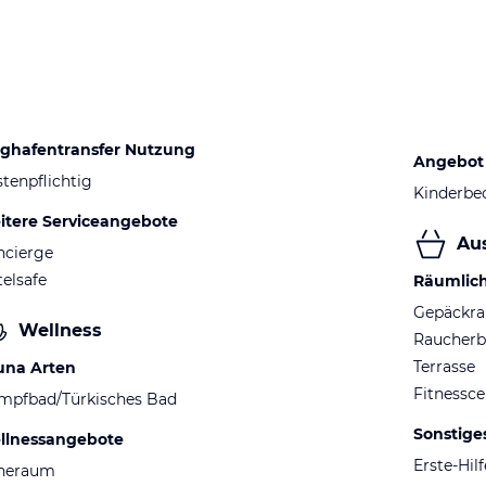
ughafentransfer Nutzung
Angebot 
tenpflichtig
Kinderbe
itere Serviceangebote
Au
ncierge
elsafe
Räumlic
Gepäckr
Wellness
Raucherb
Terrasse
una Arten
Fitnessce
mpfbad/Türkisches Bad
Sonstige
llnessangebote
Erste-Hil
heraum