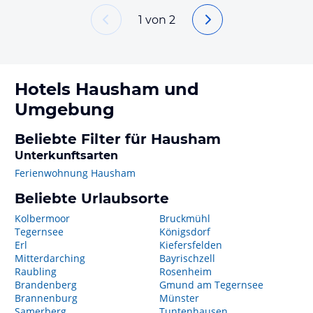
1
von
2
Hotels
Hausham
und
Umgebung
Beliebte Filter für Hausham
Unterkunftsarten
Ferienwohnung Hausham
Beliebte Urlaubsorte
Kolbermoor
Bruckmühl
Tegernsee
Königsdorf
Erl
Kiefersfelden
Mitterdarching
Bayrischzell
Raubling
Rosenheim
Brandenberg
Gmund am Tegernsee
Brannenburg
Münster
Samerberg
Tuntenhausen