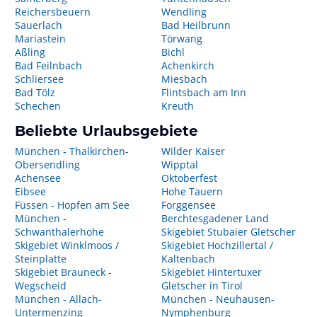
Reichersbeuern
Wendling
Sauerlach
Bad Heilbrunn
Mariastein
Törwang
Aßling
Bichl
Bad Feilnbach
Achenkirch
Schliersee
Miesbach
Bad Tölz
Flintsbach am Inn
Schechen
Kreuth
Beliebte Urlaubsgebiete
München - Thalkirchen-
Wilder Kaiser
Obersendling
Wipptal
Achensee
Oktoberfest
Eibsee
Hohe Tauern
Füssen - Hopfen am See
Forggensee
München -
Berchtesgadener Land
Schwanthalerhöhe
Skigebiet Stubaier Gletscher
Skigebiet Winklmoos /
Skigebiet Hochzillertal /
Steinplatte
Kaltenbach
Skigebiet Brauneck -
Skigebiet Hintertuxer
Wegscheid
Gletscher in Tirol
München - Allach-
München - Neuhausen-
Untermenzing
Nymphenburg