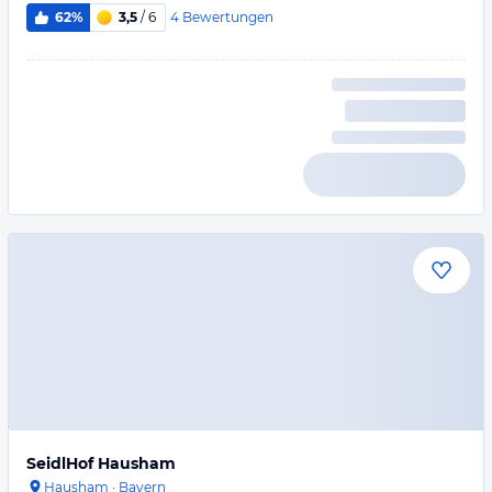
4
Bewertungen
62%
3,5
/ 6
SeidlHof Hausham
Hausham
·
Bayern