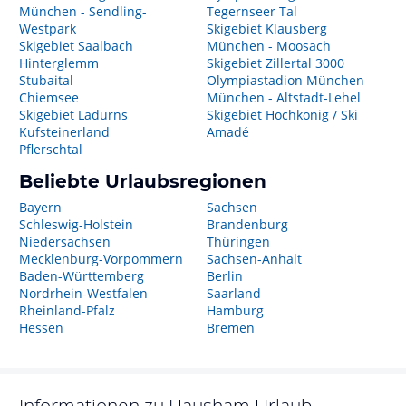
München - Sendling-
Tegernseer Tal
Westpark
Skigebiet Klausberg
Skigebiet Saalbach
München - Moosach
Hinterglemm
Skigebiet Zillertal 3000
Stubaital
Olympiastadion München
Chiemsee
München - Altstadt-Lehel
Skigebiet Ladurns
Skigebiet Hochkönig / Ski
Kufsteinerland
Amadé
Pflerschtal
Beliebte Urlaubsregionen
Bayern
Sachsen
Schleswig-Holstein
Brandenburg
Niedersachsen
Thüringen
Mecklenburg-Vorpommern
Sachsen-Anhalt
Baden-Württemberg
Berlin
Nordrhein-Westfalen
Saarland
Rheinland-Pfalz
Hamburg
Hessen
Bremen