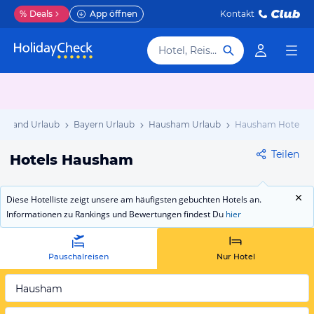
%
Deals
App öffnen
Kontakt
Hotel, Reiseziel
chland Urlaub
Bayern Urlaub
Hausham Urlaub
Hausham Hotels
Teilen
Hotels Hausham
Diese Hotelliste zeigt unsere am häufigsten gebuchten Hotels an.
Informationen zu Rankings und Bewertungen findest Du
hier
Pauschalreisen
Nur Hotel
Hausham