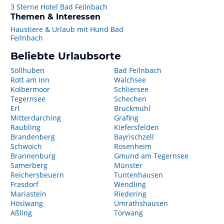
3 Sterne Hotel Bad Feilnbach
Themen & Interessen
Haustiere & Urlaub mit Hund Bad
Feilnbach
Beliebte Urlaubsorte
Söllhuben
Bad Feilnbach
Rott am Inn
Walchsee
Kolbermoor
Schliersee
Tegernsee
Schechen
Erl
Bruckmühl
Mitterdarching
Grafing
Raubling
Kiefersfelden
Brandenberg
Bayrischzell
Schwoich
Rosenheim
Brannenburg
Gmund am Tegernsee
Samerberg
Münster
Reichersbeuern
Tuntenhausen
Frasdorf
Wendling
Mariastein
Riedering
Höslwang
Umrathshausen
Aßling
Törwang