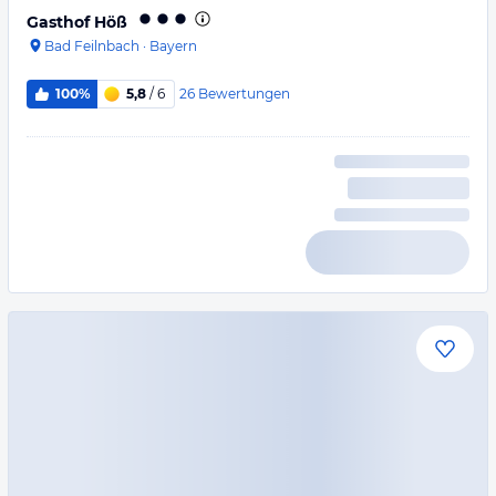
Gasthof Höß
Bad Feilnbach
·
Bayern
26
Bewertungen
100%
5,8
/ 6