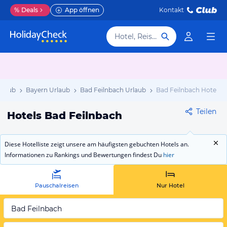
%
Deals
App öffnen
Kontakt
Hotel, Reiseziel
rlaub
Bayern Urlaub
Bad Feilnbach Urlaub
Bad Feilnbach Hotels
Teilen
Hotels Bad Feilnbach
Diese Hotelliste zeigt unsere am häufigsten gebuchten Hotels an.
Informationen zu Rankings und Bewertungen findest Du
hier
Pauschalreisen
Nur Hotel
Bad Feilnbach