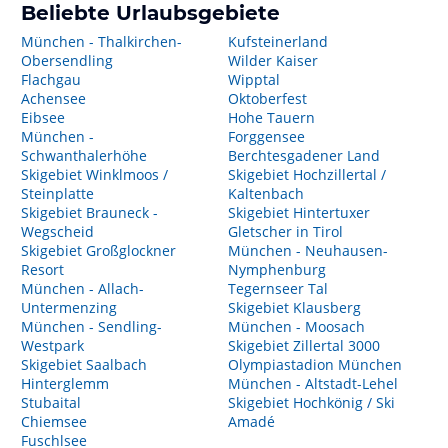
Beliebte Urlaubsgebiete
München - Thalkirchen-
Kufsteinerland
Obersendling
Wilder Kaiser
Flachgau
Wipptal
Achensee
Oktoberfest
Eibsee
Hohe Tauern
München -
Forggensee
Schwanthalerhöhe
Berchtesgadener Land
Skigebiet Winklmoos /
Skigebiet Hochzillertal /
Steinplatte
Kaltenbach
Skigebiet Brauneck -
Skigebiet Hintertuxer
Wegscheid
Gletscher in Tirol
Skigebiet Großglockner
München - Neuhausen-
Resort
Nymphenburg
München - Allach-
Tegernseer Tal
Untermenzing
Skigebiet Klausberg
München - Sendling-
München - Moosach
Westpark
Skigebiet Zillertal 3000
Skigebiet Saalbach
Olympiastadion München
Hinterglemm
München - Altstadt-Lehel
Stubaital
Skigebiet Hochkönig / Ski
Chiemsee
Amadé
Fuschlsee