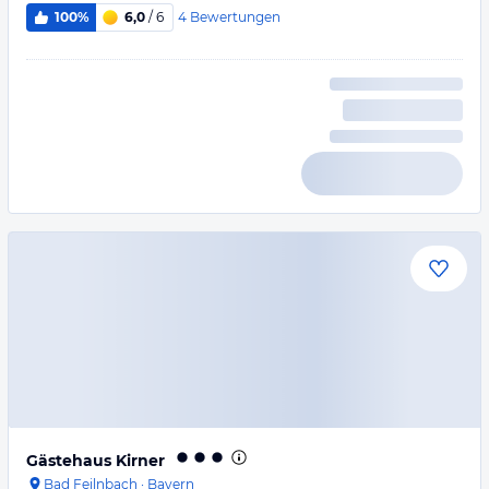
4
Bewertungen
100%
6,0
/ 6
Gästehaus Kirner
Bad Feilnbach
·
Bayern