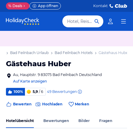
%
Deals
App öffnen
Kontakt
Hotel, Reiseziel
aub
Bad Feilnbach Urlaub
Bad Feilnbach Hotels
Gästehaus Huber
Gästehaus Huber
Au, Hauptstr. 9 83075 Bad Feilnbach Deutschland
Auf Karte anzeigen
49
Bewertungen
100%
5,9
/ 6
Bewerten
Hochladen
Merken
Hotelübersicht
Bewertungen
Bilder
Fragen