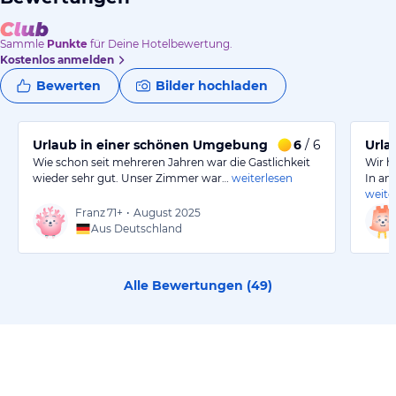
Sammle
Punkte
für Deine Hotelbewertung.
Kostenlos anmelden
Bewerten
Bilder hochladen
Urlaub in einer schönen Umgebung
6
/ 6
Urla
Wie schon seit mehreren Jahren war die Gastlichkeit
Wir h
wieder sehr gut. Unser Zimmer war…
weiterlesen
In an
weite
Franz
71+
•
August 2025
Aus Deutschland
Alle Bewertungen (
49
)