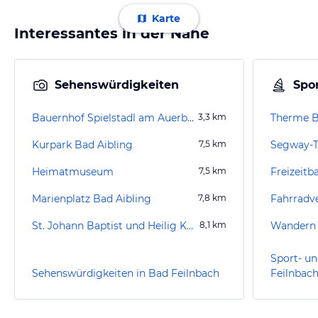
Karte
Interessantes in der Nähe
Sehenswürdigkeiten
Spor
Bauernhof Spielstadl am Auerberg
3,3
km
Therme B
Kurpark Bad Aibling
7,5
km
Heimatmuseum
7,5
km
Marienplatz Bad Aibling
7,8
km
St. Johann Baptist und Heilig Kreuz
8,1
km
Wandern
Sport- un
Sehenswürdigkeiten in Bad Feilnbach
Feilnbac