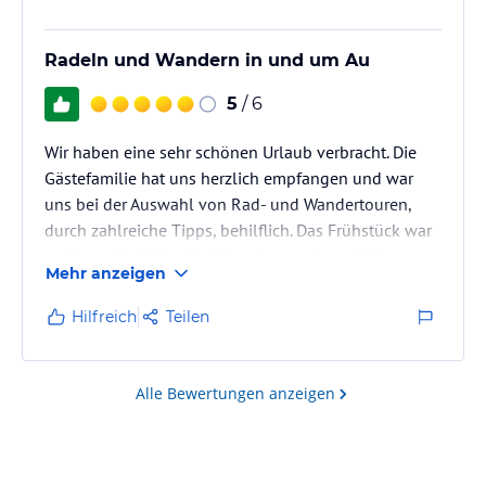
Radeln und Wandern in und um Au
5
/ 6
Wir haben eine sehr schönen Urlaub verbracht. Die
Gästefamilie hat uns herzlich empfangen und war
uns bei der Auswahl von Rad- und Wandertouren,
durch zahlreiche Tipps, behilflich. Das Frühstück war
auch gut, individuelle Wünsche wurden erfüllt.
Mehr anzeigen
Rundum ein gelungener Urlaub.
Hilfreich
Teilen
Alle Bewertungen anzeigen