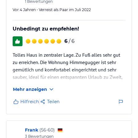
1
Bewertungen
Vor 4 Jahren • Verreist als Paar im Juli 2022
Unbedingt zu empfehlen!
6
/ 6
Tolles Haus in zentraler Lage. Zu Fuß alles sehr gut
zu erreichen. Die Wohnung Himmegugger ist sehr
gemütlich und komfortabel eingerichtet und sehr
sauber, ideal für einen entspannten Urlaub zu Zweit,
man fühlt sich sofort zu Hause. Das Ehepaar Huber ist
Mehr anzeigen
sympathisch und immer bei Fragen ansprechbar. Sie
geben gute Wandertipps. Wir kommen nächstes Jahr
Hilfreich
Teilen
auf jeden Fall wieder für unseren Urlaub dorthin.
Frank
(
56-60
)
3
Bewertungen