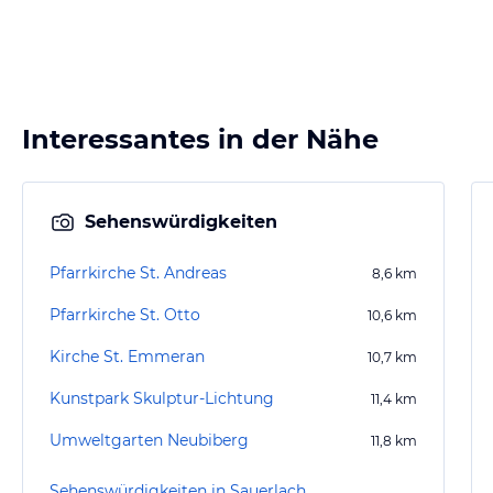
Interessantes in der Nähe
Sehenswürdigkeiten
Pfarrkirche St. Andreas
8,6
km
Pfarrkirche St. Otto
10,6
km
Kirche St. Emmeran
10,7
km
Kunstpark Skulptur-Lichtung
11,4
km
Umweltgarten Neubiberg
11,8
km
Sehenswürdigkeiten in Sauerlach