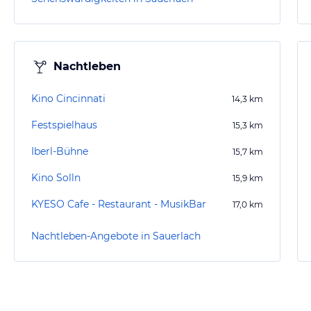
Nachtleben
Kino Cincinnati
14,3
km
Festspielhaus
15,3
km
Iberl-Bühne
15,7
km
Kino Solln
15,9
km
KYESO Cafe - Restaurant - MusikBar
17,0
km
Nachtleben-Angebote in Sauerlach