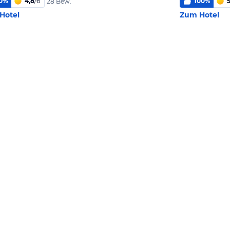
0
%
4,8
/
6
100
%
5
28 Bew.
Hotel
Zum Hotel