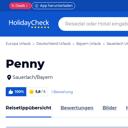
%
Deals
App herunterladen
Europa Urlaub
Deutschland Urlaub
Bayern Urlaub
Sauerlach U
Penny
Sauerlach/Bayern
100%
5,8
/ 6
1 Bewertung
Reisetippübersicht
Bewertungen
Bilder