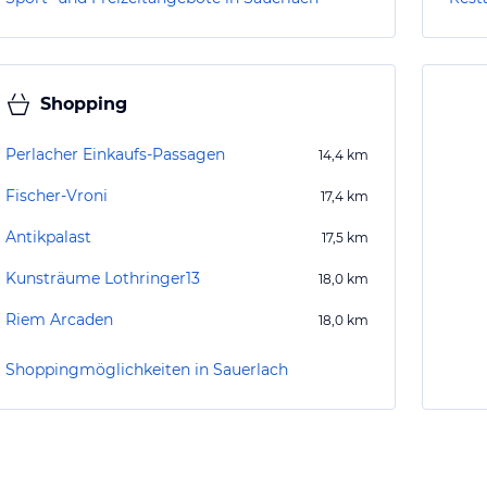
Shopping
Perlacher Einkaufs-Passagen
14,4
km
Fischer-Vroni
17,4
km
Antikpalast
17,5
km
Kunsträume Lothringer13
18,0
km
Riem Arcaden
18,0
km
Shoppingmöglichkeiten in Sauerlach