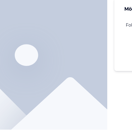
Mö
Fo