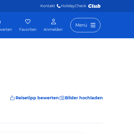
Kontakt
HolidayCheck 
Menü
werten
Favoriten
Anmelden
Reisetipp bewerten
Bilder hochladen