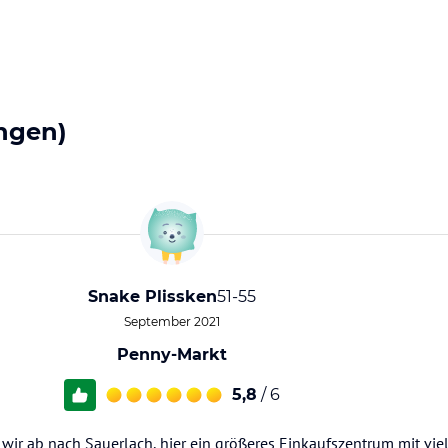
ngen)
Snake Plissken
51-55
September 2021
Penny-Markt
5,8
/ 6
n wir ab nach Sauerlach, hier ein größeres Einkaufszentrum mit vie