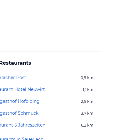
Restaurants
rlacher Post
0,9
km
aurant Hotel Neuwirt
1,1
km
gasthof Hofolding
2,9
km
gasthof Schmuck
3,7
km
aurant 5 Jahreszeiten
6,2
km
aurants in Sauerlach