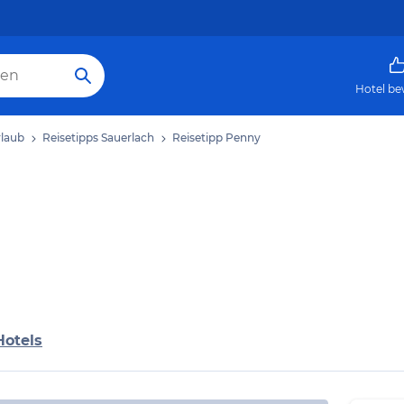
Hotel be
rlaub
Reisetipps Sauerlach
Reisetipp Penny
Hotels