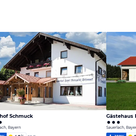
thof Schmuck
Gästehaus E
ach, Bayern
Sauerlach, Baye