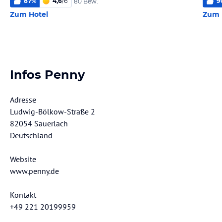
87
%
4,6
/
6
9
80 Bew.
Zum Hotel
Zum 
Infos Penny
Adresse
Ludwig-Bölkow-Straße 2
82054 Sauerlach
Deutschland
Website
www.penny.de
Kontakt
+49 221 20199959