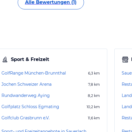
Alle Bewertungen (1)
Sport & Freizeit
GolfRange München-Brunnthal
Saue
6,3
km
Jochen Schweizer Arena
Rest
7,8
km
Rundwanderweg Aying
Land
8,2
km
Golfplatz Schloss Egmating
Land
10,2
km
Golfclub Grasbrunn e.V.
Rest
11,6
km
Sport- und Freizeitangebote in Sauerlach
Rest