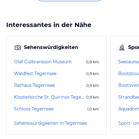
Interessantes in der Nähe
Sehenswürdigkeiten
Spor
Olaf Gulbransson Museum
0,8
km
Waldfest Tegernsee
Bootstou
0,9
km
Rathaus Tegernsee
Bootsver
0,9
km
Klosterkirche St. Quirinus Tegernsee
Strandba
0,9
km
Schloss Tegernsee
Aquadom
1,0
km
Sehenswürdigkeiten in Tegernsee