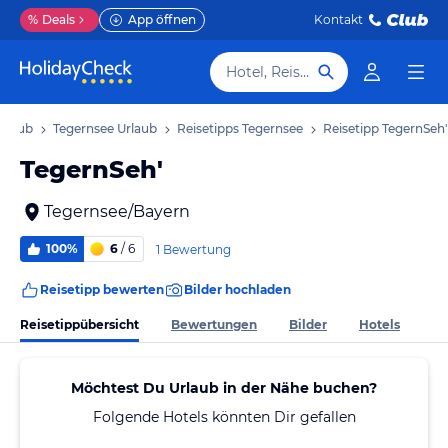
%
Deals
App öffnen
Kontakt
Hotel, Reiseziel
rlaub
Tegernsee Urlaub
Reisetipps Tegernsee
Reisetipp TegernSeh'
TegernSeh'
Tegernsee/Bayern
100%
6
/ 6
1 Bewertung
Reisetipp bewerten
Bilder hochladen
Reisetippübersicht
Bewertungen
Bilder
Hotels
Möchtest Du Urlaub in der Nähe buchen?
Folgende Hotels könnten Dir gefallen