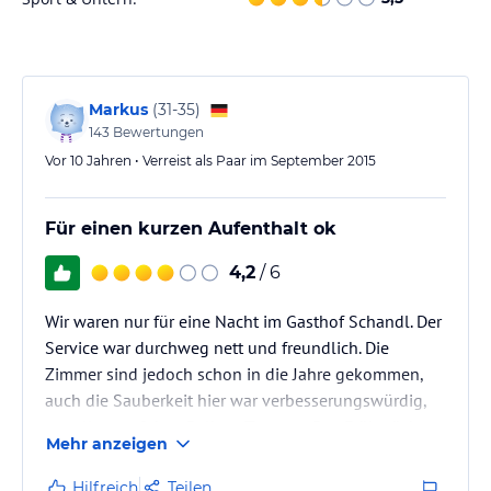
Markus
(
31-35
)
143
Bewertungen
Vor 10 Jahren • Verreist als Paar im September 2015
Für einen kurzen Aufenthalt ok
4,2
/ 6
Wir waren nur für eine Nacht im Gasthof Schandl. Der
Service war durchweg nett und freundlich. Die
Zimmer sind jedoch schon in die Jahre gekommen,
auch die Sauberkeit hier war verbesserungswürdig,
vor allem auf dem Balkon/Terrasse. Das Frühstück
Mehr anzeigen
war sehr einfach, aber auch recht günstig. Insgesamt
für eine Nacht noch ok, besonders in Anbetracht der
Hilfreich
Teilen