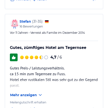
(preislichen) Alternativen zu diesem Termin in und um
den Tegernsee.
Stefan
(
31-35
)
16
Bewertungen
Vor 11 Jahren • Verreist als Familie im Dezember 2014
Gutes, zümftiges Hotel am Tegernsee
4,7
/ 6
Gutes Preis-/ Leistungsverhältnis.
ca 15 min zum Tegernsee zu Fuss.
Hotel eher rustikalen Stil was sehr gut zu der Gegend
passt.
Mehr anzeigen
Sehr schön war, dass schon ein Babybett bereit stand
und das das Schlafzimmer etwas abgetrennt war zum
Meilengutschrift erhalten