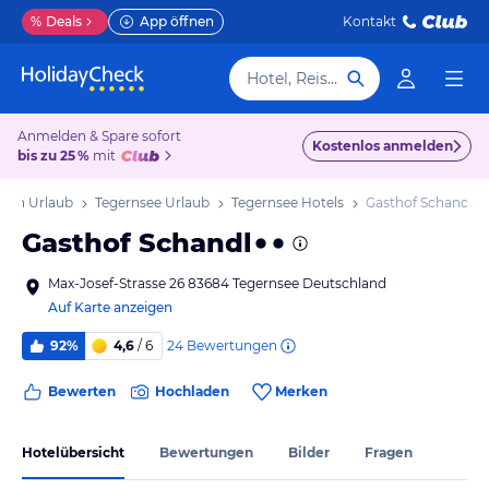
%
Deals
App öffnen
Kontakt
Hotel, Reiseziel
Anmelden & Spare sofort
Kostenlos anmelden
bis zu 25 %
mit
yern Urlaub
Tegernsee Urlaub
Tegernsee Hotels
Gasthof Schandl
Gasthof Schandl
Max-Josef-Strasse 26 83684 Tegernsee Deutschland
Auf Karte anzeigen
24
Bewertungen
92%
4,6
/ 6
Bewerten
Hochladen
Merken
Hotelübersicht
Bewertungen
Bilder
Fragen