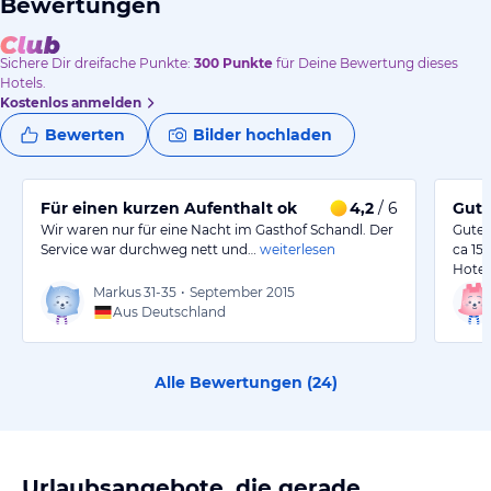
Bewertungen
Sichere Dir
dreifache
Punkte:
300
Punkte
für Deine Bewertung dieses
Hotels.
Kostenlos anmelden
Bewerten
Bilder hochladen
Für einen kurzen Aufenthalt ok
4,2
/ 6
Gute
Wir waren nur für eine Nacht im Gasthof Schandl. Der
Gutes
Service war durchweg nett und…
weiterlesen
ca 15
Hotel
Markus
31-35
•
September 2015
Aus Deutschland
Alle Bewertungen (
24
)
Urlaubsangebote, die gerade