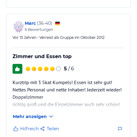
optimal. Leider mussten wir aber frieren, obwohl die
Heizung voll aufgedregt war. Die Zimmer sind
anscheinend sehr schlecht isoliert…
Marc
(
36-40
)
6
Bewertungen
Vor 13 Jahren • Verreist als Gruppe im Oktober 2012
Zimmer und Essen top
5
/ 6
Kurztrip mit 3 Skat Kumpels! Essen ist sehr gut!
Nettes Personal und nette Inhaber! Jederzeit wieder!
Doppelzimmer
richtig groß und die Einzelzimmer auch sehr schön!
Hammer Haxen und Hammer Schnitzel! Da wird jeder
Mehr anzeigen
satt :-)
Hilfreich
Teilen