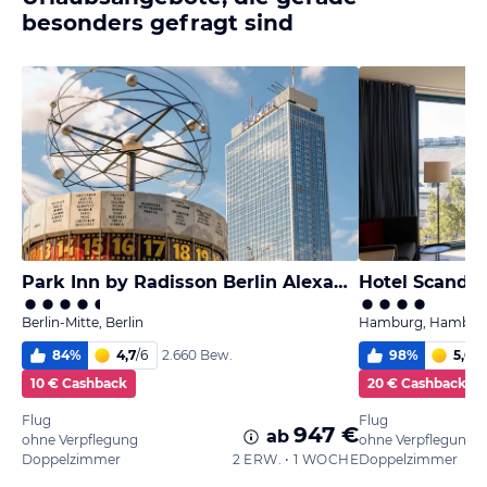
besonders gefragt sind
Park Inn by Radisson Berlin Alexanderplatz
Hotel Scandi
Berlin-Mitte, Berlin
Hamburg, Hambur
84
%
4,7
/
6
98
%
5,6
/
6
2.660 Bew.
10 € Cashback
20 € Cashback
Flug
Flug
947 €
ab
ohne Verpflegung
ohne Verpflegung
Doppelzimmer
2 ERW. • 1 WOCHE
Doppelzimmer