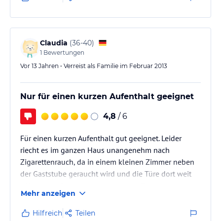
Claudia
(
36-40
)
1
Bewertungen
Vor 13 Jahren • Verreist als Familie im Februar 2013
Nur für einen kurzen Aufenthalt geeignet
4,8
/ 6
Für einen kurzen Aufenthalt gut geeignet. Leider
riecht es im ganzen Haus unangenehm nach
Zigarettenrauch, da in einem kleinen Zimmer neben
der Gaststube geraucht wird und die Türe dort weit
offen steht. Bei der Ausstattung des Zimmers musste
Mehr anzeigen
man aufpassen, dass die Möbel nicht auseinander-
oder umfallen. Wir hatten das Familienzimmer und
Hilfreich
Teilen
die Größe war für mich und meine drei Kinder