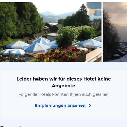
von Ralf, Ju
Leider haben wir für dieses Hotel keine
Angebote
Folgende Hotels könnten Ihnen auch gefallen
Empfehlungen ansehen