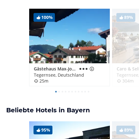
100%
89%
Gästehaus Max-Josef
Tegernsee, Deutschland
Tegernsee
25m
304m
Beliebte Hotels in Bayern
95%
89%