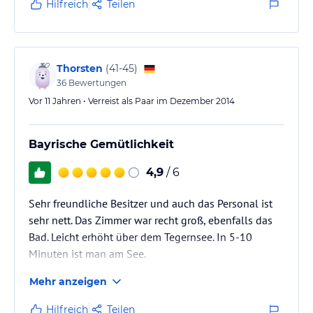
Aufenthaltsbereich.
Hilfreich
Teilen
Leider nur eine Sitzecke aus Holz was das sitzen am
Abend zum fernsehen eher ungemütlich gemacht hat.
Thorsten
(
41-45
)
36
Bewertungen
Vor 11 Jahren • Verreist als Paar im Dezember 2014
Bayrische Gemütlichkeit
4,9
/ 6
Sehr freundliche Besitzer und auch das Personal ist
sehr nett. Das Zimmer war recht groß, ebenfalls das
Bad. Leicht erhöht über dem Tegernsee. In 5-10
Minuten ist man am See.
Mehr anzeigen
Hilfreich
Teilen