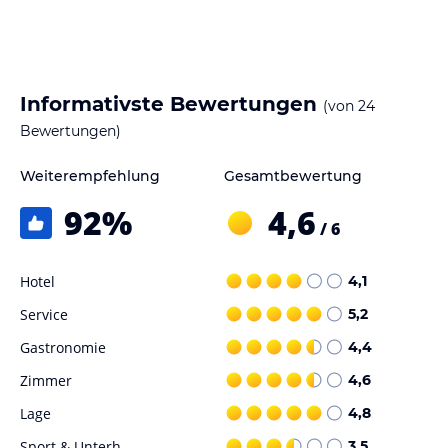
Informativste Bewertungen
(von
24
Bewertungen)
Weiterempfehlung
Gesamtbewertung
92
%
4,6
/ 6
Hotel
4,1
Service
5,2
Gastronomie
4,4
Zimmer
4,6
Lage
4,8
Sport & Unterh.
3,5