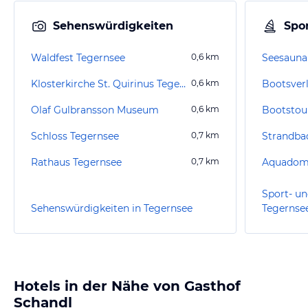
Sehenswürdigkeiten
Spor
Waldfest Tegernsee
0,6
km
Klosterkirche St. Quirinus Tegernsee
0,6
km
Bootsver
Olaf Gulbransson Museum
0,6
km
Bootstou
Schloss Tegernsee
0,7
km
Strandba
Rathaus Tegernsee
0,7
km
Aquadom
Sport- un
Sehenswürdigkeiten in Tegernsee
Tegernse
Hotels in der Nähe von Gasthof
Schandl