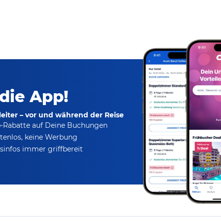
 die App!
eiter – vor und während der Reise
p-Rabatte
auf Deine Buchungen
tenlos,
keine Werbung
infos immer griffbereit