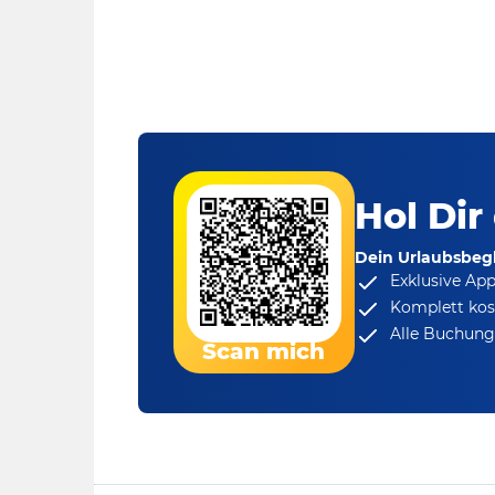
Hol Dir
Dein Urlaubsbegl
Exklusive Ap
Komplett kos
Alle Buchungs
Scan mich