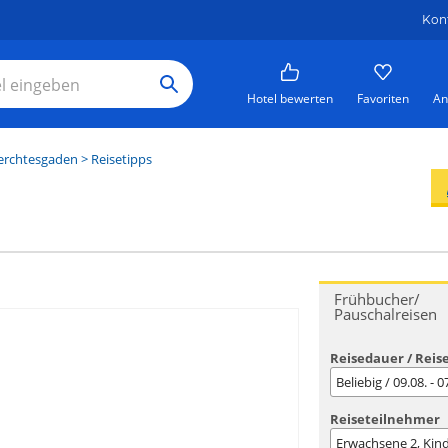
Kon
Hotel bewerten
Favoriten
An
erchtesgaden
> Reisetipps
Frühbucher/
Pauschalreisen
Reisedauer / Reis
Beliebig / 09.08. - 
Reiseteilnehmer
Erwachsene
2
, Kin