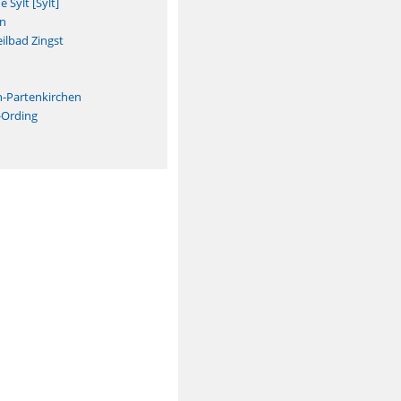
Sylt [Sylt]
n
ilbad Zingst
n
h-Partenkirchen
-Ording