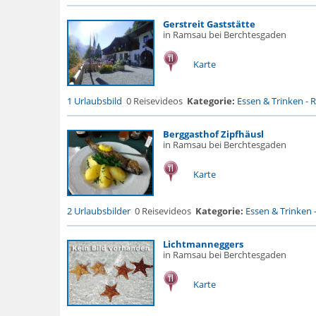
Gerstreit Gaststätte
in Ramsau bei Berchtesgaden
Karte
1 Urlaubsbild
0 Reisevideos
Kategorie:
Essen & Trinken
-
R
Berggasthof Zipfhäusl
in Ramsau bei Berchtesgaden
Karte
2 Urlaubsbilder
0 Reisevideos
Kategorie:
Essen & Trinken
Lichtmanneggers
in Ramsau bei Berchtesgaden
Karte