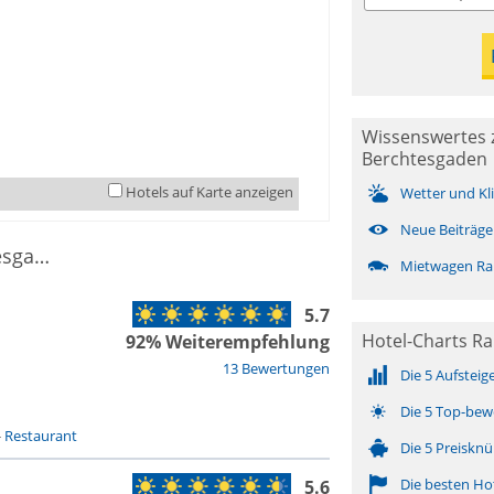
Wissenswertes 
Berchtesgaden
Hotels auf Karte anzeigen
Wetter und Kl
Neue Beiträge
11 Essen & Trinken in Ramsau bei Berchtesgaden
Mietwagen Ra
5.7
Hotel-Charts Ra
92% Weiterempfehlung
13 Bewertungen
Die 5 Aufsteig
Die 5 Top-bew
-
Restaurant
Die 5 Preisknü
Die besten Ho
5.6