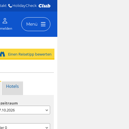
takt
HolidayCheck 
Menü
melden
Einen Reisetipp bewerten
Hotels
ezeitraum
07.10.2026
der
0