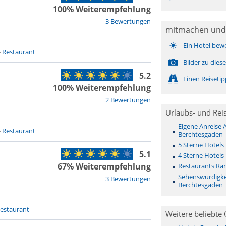
100% Weiterempfehlung
3 Bewertungen
mitmachen und
Ein Hotel bew
-
Restaurant
Bilder zu die
5.2
Einen Reiseti
100% Weiterempfehlung
2 Bewertungen
Urlaubs- und Rei
Eigene Anreise
-
Restaurant
Berchtesgaden
5 Sterne Hotel
5.1
4 Sterne Hotel
67% Weiterempfehlung
Restaurants Ra
Sehenswürdigke
3 Bewertungen
Berchtesgaden
estaurant
Weitere beliebte 