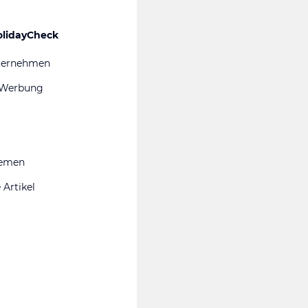
olidayCheck
ternehmen
 Werbung
hemen
 Artikel