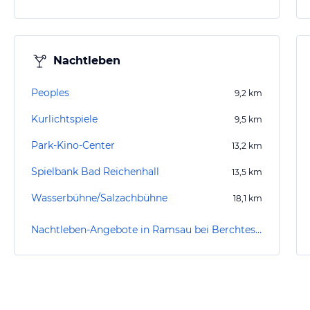
Nachtleben
Peoples
9,2
km
Kurlichtspiele
9,5
km
Park-Kino-Center
13,2
km
Spielbank Bad Reichenhall
13,5
km
Wasserbühne/Salzachbühne
18,1
km
Nachtleben-Angebote in Ramsau bei Berchtesgaden