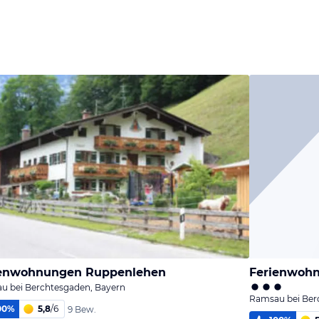
ienwohnungen Ruppenlehen
Ferienwohn
u bei Berchtesgaden, Bayern
Ramsau bei Ber
00
%
5,8
/
6
9 Bew.