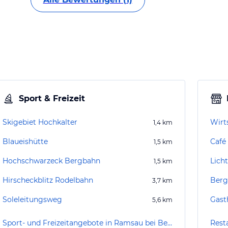
Sport & Freizeit
Skigebiet Hochkalter
Wirt
1,4
km
Blaueishütte
Café 
1,5
km
Hochschwarzeck Bergbahn
Lich
1,5
km
Hirscheckblitz Rodelbahn
Berg
3,7
km
Soleleitungsweg
Gast
5,6
km
Sport- und Freizeitangebote in Ramsau bei Berchtesgaden
Rest