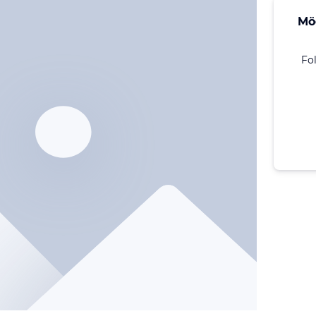
Mö
Fo