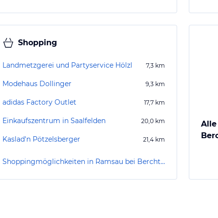
Shopping
Landmetzgerei und Partyservice Hölzl
7,3
km
Modehaus Dollinger
9,3
km
adidas Factory Outlet
17,7
km
Einkaufszentrum in Saalfelden
20,0
km
Alle
Ber
Kaslad'n Pötzelsberger
21,4
km
Shoppingmöglichkeiten in Ramsau bei Berchtesgaden