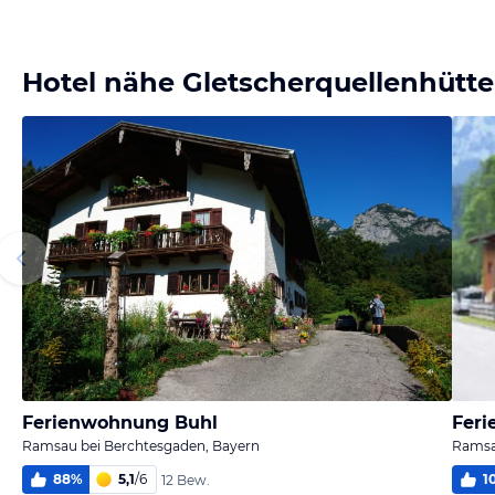
Hotel nähe Gletscherquellenhütte
Ferienwohnung Buhl
Fer
Ramsau bei Berchtesgaden, Bayern
Ramsa
88
%
5,1
/
6
1
12 Bew.