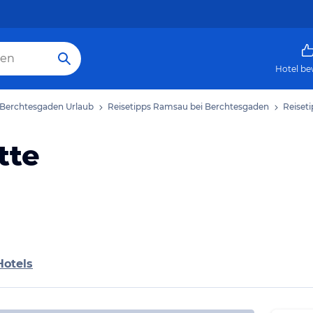
Hotel be
Berchtesgaden Urlaub
Reisetipps Ramsau bei Berchtesgaden
Reiset
tte
Hotels