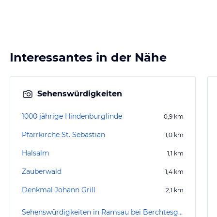
Interessantes in der Nähe
Sehenswürdigkeiten
1000 jährige Hindenburglinde
0,9
km
Pfarrkirche St. Sebastian
1,0
km
Halsalm
1,1
km
Zauberwald
1,4
km
Denkmal Johann Grill
2,1
km
Sehenswürdigkeiten in Ramsau bei Berchtesgaden