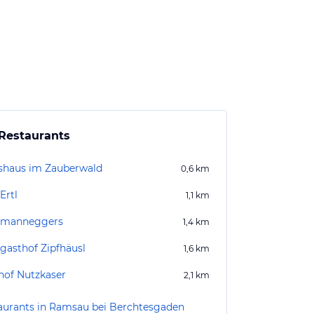
Restaurants
shaus im Zauberwald
0,6
km
Ertl
1,1
km
tmanneggers
1,4
km
gasthof Zipfhäusl
1,6
km
hof Nutzkaser
2,1
km
aurants in Ramsau bei Berchtesgaden