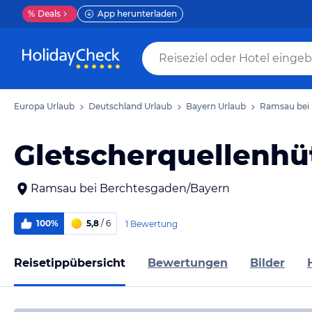
%
Deals
App herunterladen
Europa Urlaub
Deutschland Urlaub
Bayern Urlaub
Ramsau bei 
Gletscherquellenhü
Ramsau bei Berchtesgaden/Bayern
100%
5,8
/ 6
1 Bewertung
Reisetippübersicht
Bewertungen
Bilder