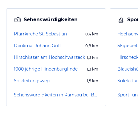
Sehenswürdigkeiten
Spor
Pfarrkirche St. Sebastian
Hochschw
0,4
km
Denkmal Johann Grill
Skigebiet
0,8
km
Hirschkaser am Hochschwarzeck
Hirscheck
1,3
km
1000 jährige Hindenburglinde
Blaueishü
1,3
km
Soleleitungsweg
Soleleit
1,5
km
Sehenswürdigkeiten in Ramsau bei Berchtesgaden