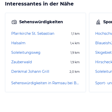
Interessantes in der Nähe
Sehenswürdigkeiten
Spor
Pfarrkirche St. Sebastian
Hochschw
1,1
km
Halsalm
Blaueishü
1,4
km
Soleleitungsweg
Skigebiet
1,9
km
Zauberwald
Hirscheck
1,9
km
Denkmal Johann Grill
Soleleit
2,0
km
Sehenswürdigkeiten in Ramsau bei Berchtesgaden