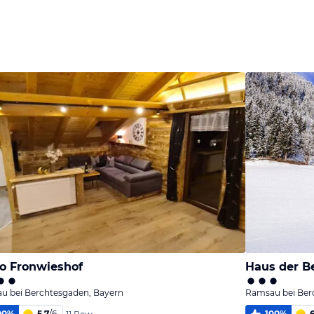
o Fronwieshof
Haus der B
u bei Berchtesgaden, Bayern
Ramsau bei Ber
00
%
5,7
/
6
100
%