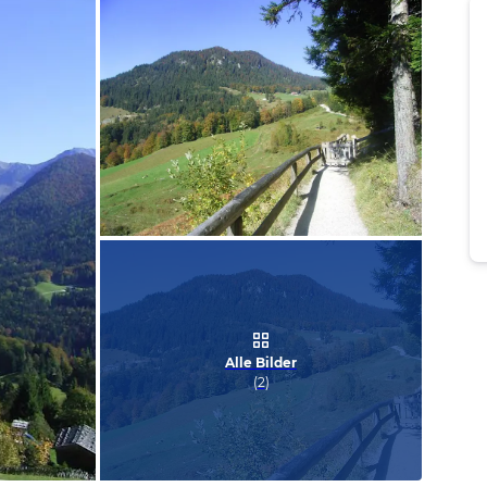
Bild melden
von Frank & Martina
Alle Bilder
(
2
)