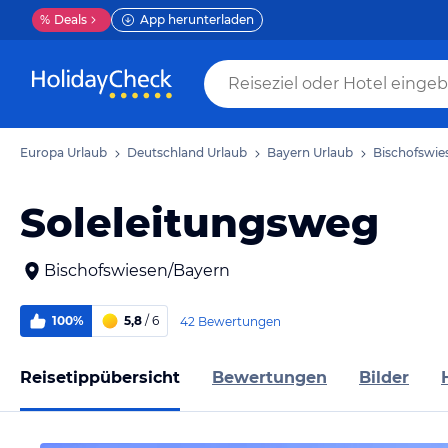
%
Deals
App herunterladen
Europa Urlaub
Deutschland Urlaub
Bayern Urlaub
Bischofswie
Soleleitungsweg
Bischofswiesen/Bayern
100%
5,8
/ 6
42 Bewertungen
Reisetippübersicht
Bewertungen
Bilder