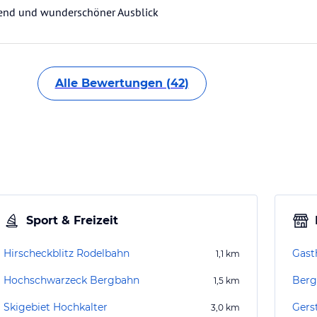
gend und wunderschöner Ausblick
Alle Bewertungen (42)
Sport & Freizeit
Hirscheckblitz Rodelbahn
Gast
1,1
km
Hochschwarzeck Bergbahn
Berg
1,5
km
Skigebiet Hochkalter
Gerst
3,0
km