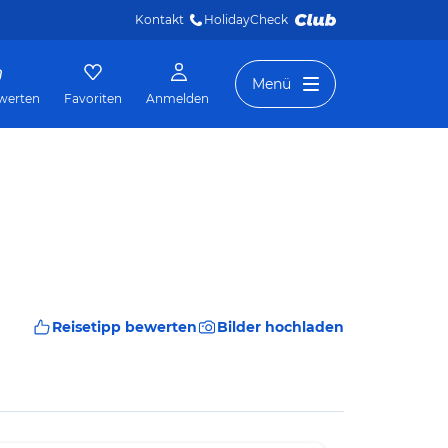
Kontakt
HolidayCheck 
Menü
werten
Favoriten
Anmelden
Reisetipp bewerten
Bilder hochladen