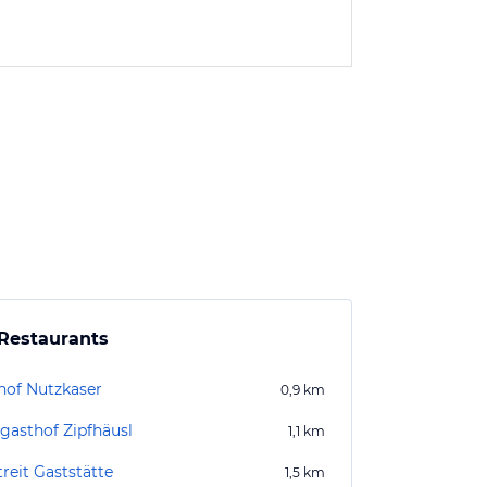
Restaurants
hof Nutzkaser
0,9
km
gasthof Zipfhäusl
1,1
km
reit Gaststätte
1,5
km