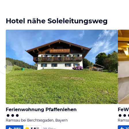
Bild melden
von Frank & Martina
Hotel nähe Soleleitungsweg
Ferienwohnung Pfaffenlehen
FeW
Ramsau bei Berchtesgaden, Bayern
Ramsa
98
%
5,8
/
6
1