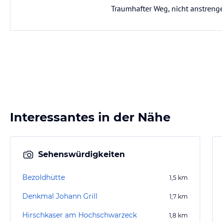
Traumhafter Weg, nicht anstren
Interessantes in der Nähe
Sehenswürdigkeiten
Bezoldhütte
1,5
km
Denkmal Johann Grill
1,7
km
Hirschkaser am Hochschwarzeck
1,8
km