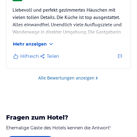
Liebevoll und perfekt gezimmertes Häuschen mit
vielen tollen Details. Die Küche ist top ausgestattet.
Alles einwandfrei. Unendlich viele Ausflugsziele und
Wanderwege in direkter Umgebung. Die Gastgeberin
ist sehr freundlich und entgegenkommend. Morgens
Mehr anzeigen
hängen die Brötchen schon an der Haustüre :)
Hilfreich
Teilen
Alle Bewertungen anzeigen
Fragen zum Hotel?
Ehemalige Gäste des Hotels kennen die Antwort!