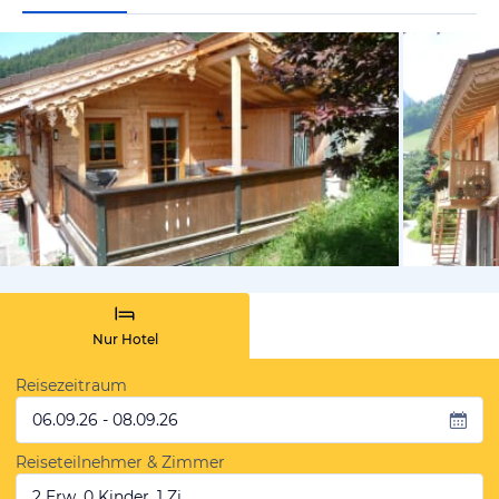
vom Hotelie
Nur Hotel
Reisezeitraum
06.09.26 - 08.09.26
Reiseteilnehmer & Zimmer
2 Erw, 0 Kinder, 1 Zi.