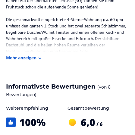
haben! Auf der überdachten Terrasse (SO) können Sie beim
Frühstück schon die aufgehende Sonne genießen!
Die geschmackvoll eingerichtete 4-Sterne-Wohnung (ca. 60 qm)
umfasst den ganzen 1. Stock und hat zwei separate Schlafzimmer,
begehbare Dusche/WC mit Fenster und einen offenen Koch- und
Wohnbereich mit großer Essecke und Eckcouch. Der sichtbare
Dachstuhl und die hellen, hohen Räume verleihen der
Nichtraucher-Wohnung eine besondere Note.
Mehr anzeigen
Wir freuen uns, Sie das ganze Jahr im "Datzenhäusl" begrüßen zu
dürfen!
Hinweis:
Allgemeine und unverbindliche
Informativste Bewertungen
(von
6
Hoteliers-/Veranstalter-/Kataloginformationen. Alle Angaben
Bewertungen)
ohne Gewähr und ohne Prüfung durch HolidayCheck. Bitte
lies vor der Buchung die verbindlichen
Angebotsdetails
des
jeweiligen Veranstalters.
Weiterempfehlung
Gesamtbewertung
100
%
6,0
/ 6