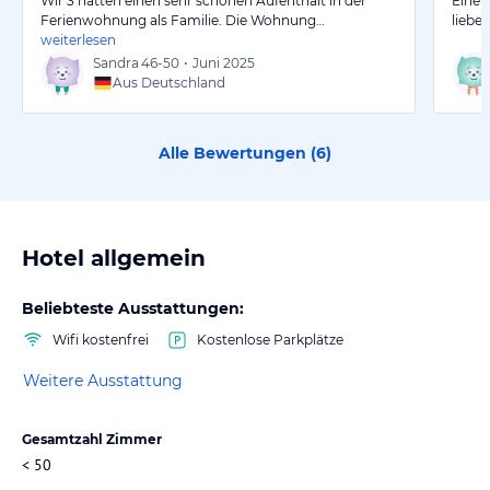
Wir 3 hatten einen sehr schönen Aufenthalt in der
Eine 
Ferienwohnung als Familie. Die Wohnung…
liebev
weiterlesen
Sandra
46-50
•
Juni 2025
Aus Deutschland
Alle Bewertungen (
6
)
Hotel allgemein
Beliebteste Ausstattungen:
Wifi kostenfrei
Kostenlose Parkplätze
Weitere Ausstattung
Gesamtzahl Zimmer
< 50