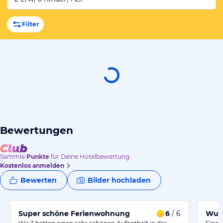
Filter
Bewertungen
Sammle
Punkte
für Deine Hotelbewertung.
Kostenlos anmelden
Bewerten
Bilder hochladen
Super schöne Ferienwohnung
6
/ 6
Wund