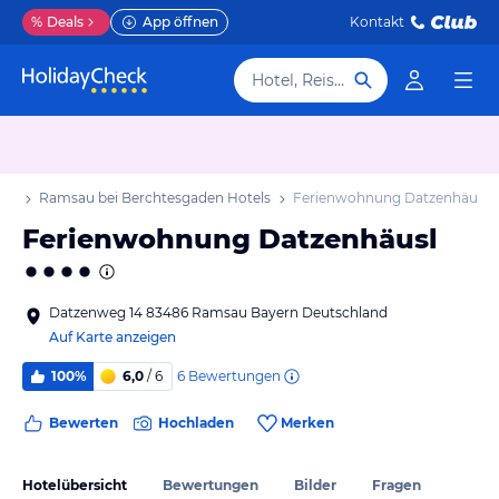
%
Deals
App öffnen
Kontakt
Hotel, Reiseziel
aub
Ramsau bei Berchtesgaden Hotels
Ferienwohnung Datzenhäusl
Ferienwohnung Datzenhäusl
Datzenweg 14 83486 Ramsau Bayern Deutschland
Auf Karte anzeigen
6
Bewertungen
100%
6,0
/ 6
Bewerten
Hochladen
Merken
Hotelübersicht
Bewertungen
Bilder
Fragen