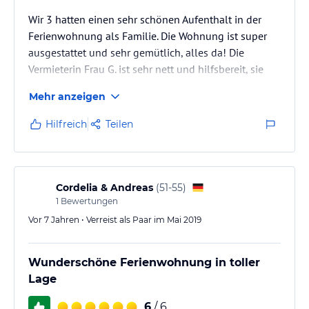
Wir 3 hatten einen sehr schönen Aufenthalt in der
Ferienwohnung als Familie. Die Wohnung ist super
ausgestattet und sehr gemütlich, alles da! Die
Vermieterin Frau G. ist sehr nett und hilfsbereit, sie
hat uns sogar mit Kuchen versorgt ;-) Die Wohnung
Mehr anzeigen
liegt sehr günstig zu vielen Ausflugszielen. Wir
kommen gerne wieder.
Hilfreich
Teilen
Cordelia & Andreas
(
51-55
)
1
Bewertungen
Vor 7 Jahren • Verreist als Paar im Mai 2019
Wunderschöne Ferienwohnung in toller
Lage
6
/ 6