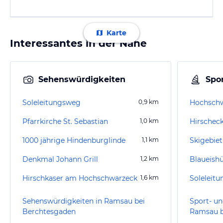
Karte
Interessantes in der Nähe
Sehenswürdigkeiten
Spor
Soleleitungsweg
0,9
km
Hochschw
Pfarrkirche St. Sebastian
1,0
km
Hirscheck
1000 jährige Hindenburglinde
1,1
km
Skigebiet
Denkmal Johann Grill
1,2
km
Blaueishü
Hirschkaser am Hochschwarzeck
1,6
km
Soleleit
Sehenswürdigkeiten in Ramsau bei
Sport- un
Berchtesgaden
Ramsau b