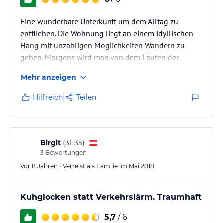
Eine wunderbare Unterkunft um dem Alltag zu
entfliehen. Die Wohnung liegt an einem idyllischen
Hang mit unzähligen Möglichkeiten Wandern zu
gehen. Morgens wird man von dem Läuten der
Kuhglocken geweckt, während bereit die Brötchen an
Mehr anzeigen
der Tür hängen.
Wir waren bereits mehrfach im Datzenhäusel und
Hilfreich
Teilen
würden jederzeit wieder hinfahren.
Voll und ganz zufrieden!
Birgit
(
31-35
)
3
Bewertungen
Vor 8 Jahren • Verreist als Familie im Mai 2018
Kuhglocken statt Verkehrslärm. Traumhaft
5,7
/ 6