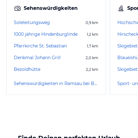
Sehenswürdigkeiten
Spor
Soleleitungsweg
Hochschw
0,9
km
1000 jährige Hindenburglinde
Hirscheck
1,2
km
Pfarrkirche St. Sebastian
Skigebiet
1,7
km
Denkmal Johann Grill
Blaueishü
2,0
km
Bezoldhütte
Skigebie
2,2
km
Sehenswürdigkeiten in Ramsau bei Berchtesgaden