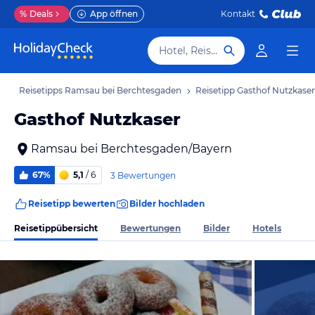
%
Deals
App öffnen
Kontakt
Hotel, Reiseziel
ub
Reisetipps Ramsau bei Berchtesgaden
Reisetipp Gasthof Nutzkaser
Gasthof Nutzkaser
Ramsau bei Berchtesgaden/Bayern
67%
5,1
/ 6
3 Bewertungen
Reisetipp bewerten
Bilder hochladen
Reisetippübersicht
Bewertungen
Bilder
Hotels