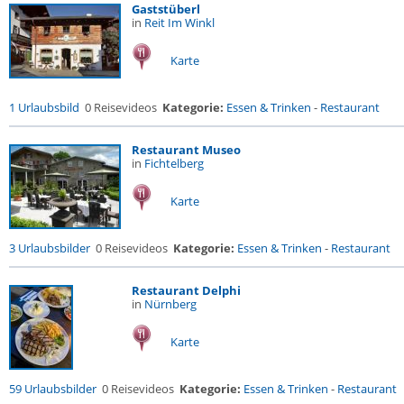
Gaststüberl
in
Reit Im Winkl
Karte
1 Urlaubsbild
0 Reisevideos
Kategorie:
Essen & Trinken
-
Restaurant
Restaurant Museo
in
Fichtelberg
Karte
3 Urlaubsbilder
0 Reisevideos
Kategorie:
Essen & Trinken
-
Restaurant
Restaurant Delphi
in
Nürnberg
Karte
59 Urlaubsbilder
0 Reisevideos
Kategorie:
Essen & Trinken
-
Restaurant