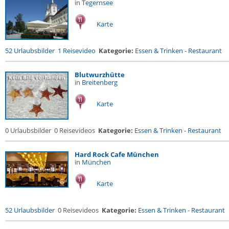
in
Tegernsee
Karte
52 Urlaubsbilder
1 Reisevideo
Kategorie:
Essen & Trinken
-
Restaurant
Blutwurzhütte
in
Breitenberg
Karte
0 Urlaubsbilder
0 Reisevideos
Kategorie:
Essen & Trinken
-
Restaurant
Hard Rock Cafe München
in
München
Karte
52 Urlaubsbilder
0 Reisevideos
Kategorie:
Essen & Trinken
-
Restaurant