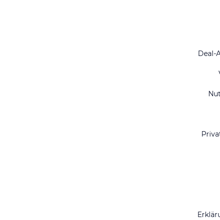
Deal-
Nu
Priva
Erklär