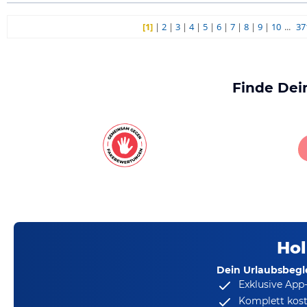
[1]
|
2
|
3
|
4
|
5
|
6
|
7
|
8
|
9
|
10
...
37
Finde Dei
Hol
Dein Urlaubsbegle
Exklusive App
Komplett kost