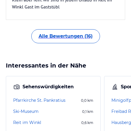
Winkl Gast im Gaststübl
Alle Bewertungen (16)
Interessantes in der Nähe
Sehenswürdigkeiten
Spor
Pfarrkirche St. Pankratius
Minigolfp
0,0
km
Ski-Museum
Freibad R
0,1
km
Reit im Winkl
0,6
km