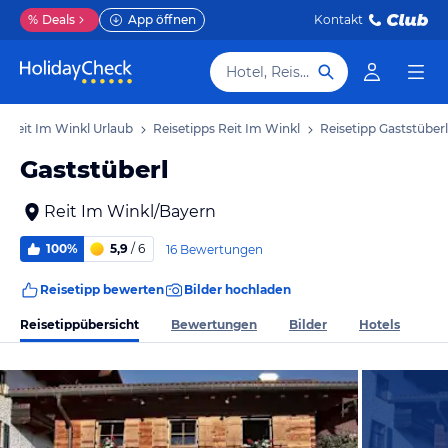
%
Deals
App öffnen
Kontakt
Hotel, Reiseziel
Reit Im Winkl Urlaub
Reisetipps Reit Im Winkl
Reisetipp Gaststüberl
Gaststüberl
Reit Im Winkl/Bayern
100%
5,9
/ 6
16 Bewertungen
Reisetipp bewerten
Bilder hochladen
Reisetippübersicht
Bewertungen
Bilder
Hotels