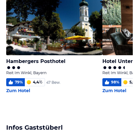
Hambergers Posthotel
Hotel Unterwi
Reit Im Winkl, Bayern
Reit Im Winkl, Baye
79
%
4,4
/
6
98
%
5,6
/
6
47 Bew.
Zum Hotel
Zum Hotel
Infos Gaststüberl