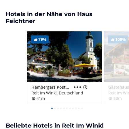
Hotels in der Nähe von Haus
Feichtner
79%
100%
Hambergers Posthotel
Reit Im Winkl, Deutschland
Reit Im Wi
41m
50m
Beliebte Hotels in Reit Im Winkl