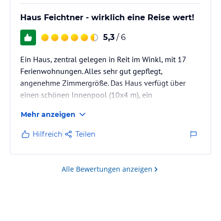
Haus Feichtner - wirklich eine Reise wert!
5,3
/ 6
Ein Haus, zentral gelegen in Reit im Winkl, mit 17
Ferienwohnungen. Alles sehr gut gepflegt,
angenehme Zimmergröße. Das Haus verfügt über
einen schönen Innenpool (10x4 m), ein
Außenbecken, einen kleineren Außenbereich mit
Mehr anzeigen
Liegen und einen Wintergarten. Brötchenservice ist
möglich. Dem Haus angeschlossen ist ein
Hilfreich
Teilen
griechisches Restaurant, in dem man frühstücken und
zu Abend essen kann. Halbpension ist möglich.
In unmittelbarer Umgebung findet am viele, auch
Alle Bewertungen anzeigen
qualitativ ansprechende Restaurants.
Freizeitmöglichkeiten…