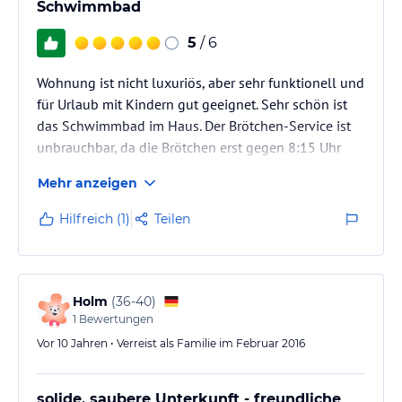
Schwimmbad
Hinweis:
Verfasst von HolidayCheck mit Hilfe von KI. Alle
Angaben ohne Gewähr. Bitte lies vor der Buchung die
5
/ 6
verbindlichen
Angebotsdetails
des jeweiligen Veranstalters.
Wohnung ist nicht luxuriös, aber sehr funktionell und
für Urlaub mit Kindern gut geeignet. Sehr schön ist
das Schwimmbad im Haus. Der Brötchen-Service ist
unbrauchbar, da die Brötchen erst gegen 8:15 Uhr
kommen, was zu spät ist, wenn man Kinder zum
Mehr anzeigen
Skikurs bringen muss. Der Bäcker ist aber direkt
gegenüber, sodass man sich auch bequem selber
Hilfreich (1)
Teilen
Brötchen holen kann.
Holm
(
36-40
)
1
Bewertungen
Vor 10 Jahren • Verreist als Familie im Februar 2016
solide, saubere Unterkunft - freundliche