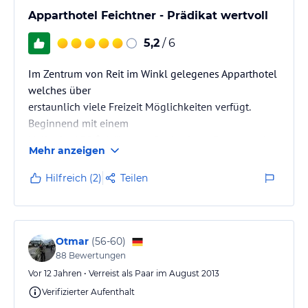
Apparthotel Feichtner - Prädikat wertvoll
5,2
/ 6
Im Zentrum von Reit im Winkl gelegenes Apparthotel
welches über
erstaunlich viele Freizeit Möglichkeiten verfügt.
Beginnend mit einem
Hallenbad 30 °- Wärme Außenbecken ( Sommer wie
Mehr anzeigen
Winter )-
Relaxbereich- Solarium- Sauna. Benutzung zwischen
Hilfreich (2)
Teilen
07Uhr und 19 Uhr
Wellness jeweils -Donnerstags , nur nach
Reservierung. (nicht genutzt)
Großzügig geschnittene Appartements ( ca. 45 qm )
Otmar
(
56-60
)
mit vollständig
88
Bewertungen
eingerichteter Küche, Essbereich, Wohn-
Vor 12 Jahren • Verreist als Paar im August 2013
Schlafzimmer TV , Dusche / WC
Verifizierter Aufenthalt
und möblierter Balkon mit wunderbarer…