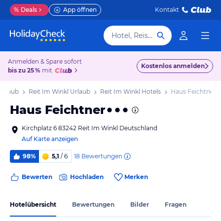
%
Deals
App öffnen
Kontakt
Hotel, Reiseziel
Anmelden & Spare sofort
Kostenlos anmelden
bis zu 25 %
mit
Urlaub
Reit Im Winkl Urlaub
Reit Im Winkl Hotels
Haus Feichtner
Haus Feichtner
Kirchplatz 6 83242 Reit Im Winkl Deutschland
Auf Karte anzeigen
18
Bewertungen
98%
5,1
/ 6
Bewerten
Hochladen
Merken
Hotelübersicht
Bewertungen
Bilder
Fragen