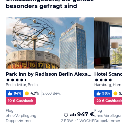
besonders gefragt sind
Park Inn by Radisson Berlin Alexanderplatz
Hotel Scandi
Berlin-Mitte, Berlin
Hamburg, Hambur
84
%
4,7
/
6
98
%
5,6
/
6
2.660 Bew.
10 € Cashback
20 € Cashback
Flug
Flug
947 €
ab
ohne Verpflegung
ohne Verpflegung
Doppelzimmer
2 ERW. • 1 WOCHE
Doppelzimmer