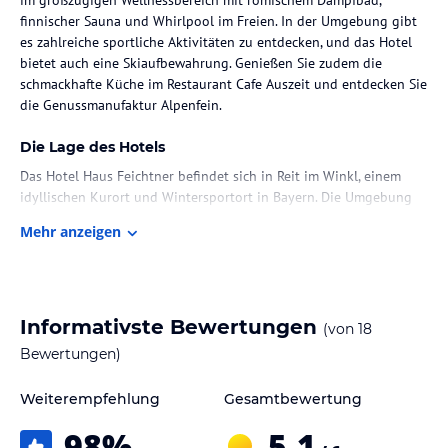
finnischer Sauna und Whirlpool im Freien. In der Umgebung gibt
es zahlreiche sportliche Aktivitäten zu entdecken, und das Hotel
bietet auch eine Skiaufbewahrung. Genießen Sie zudem die
schmackhafte Küche im Restaurant Cafe Auszeit und entdecken Sie
die Genussmanufaktur Alpenfein.
Die Lage des Hotels
Das Hotel Haus Feichtner befindet sich in Reit im Winkl, einem
idyllischen Kurort und Wintersportort in Bayern. Die Umgebung
bietet zahlreiche Möglichkeiten für Outdoor-Aktivitäten wie
Mehr anzeigen
Wandern, Radfahren, Skifahren und Langlaufen. In der Nähe des
Hotels finden Sie auch den Chiemsee, den größten See in Bayern,
und den Nationalpark Berchtesgaden. Das Hotel selbst liegt in
einer ruhigen Umgebung und bietet einen erholsamen
Rückzugsort.
Informativste Bewertungen
(von
18
Bewertungen)
Zimmer / Unterbringung im Hotel
Im Hotel Haus Feichtner erwarten Sie schallisolierte und helle
Weiterempfehlung
Gesamtbewertung
Apartments und Suiten, die Ihnen Privatsphäre und Komfort
98
%
5,1
bieten. Alle Unterkünfte verfügen über kostenfreies WLAN und