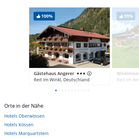
100%
99%
Gästehaus Angerer
Reit Im Winkl, Deutschland
Reit Im Wi
Orte in der Nähe
Hotels
Oberwössen
Hotels
Kössen
Hotels
Marquartstein