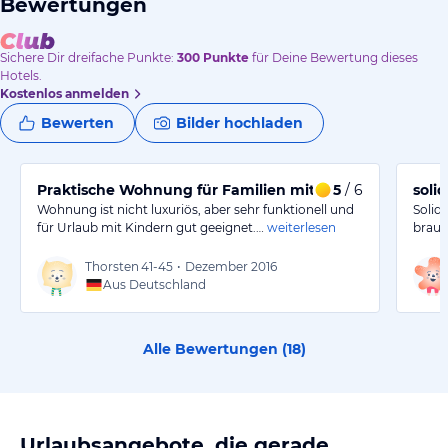
Bewertungen
Sichere Dir
dreifache
Punkte:
300
Punkte
für Deine Bewertung dieses
Hotels.
Kostenlos anmelden
Bewerten
Bilder hochladen
Praktische Wohnung für Familien mit Schwimmbad
5
/ 6
soli
Wohnung ist nicht luxuriös, aber sehr funktionell und
Solid
für Urlaub mit Kindern gut geeignet.…
weiterlesen
brauc
Thorsten
41-45
•
Dezember 2016
Aus Deutschland
Alle Bewertungen (
18
)
Urlaubsangebote, die gerade