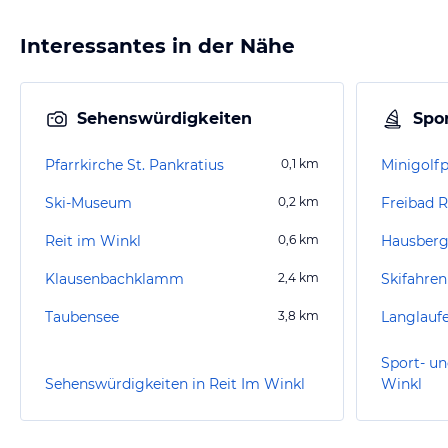
Interessantes in der Nähe
Sehenswürdigkeiten
Spor
Pfarrkirche St. Pankratius
0,1
km
Minigolfp
Ski-Museum
0,2
km
Freibad R
Reit im Winkl
0,6
km
Klausenbachklamm
2,4
km
Skifahren
Taubensee
3,8
km
Langlauf
Sport- un
Sehenswürdigkeiten in Reit Im Winkl
Winkl