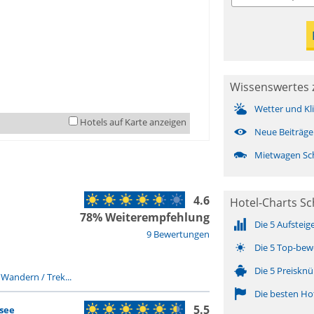
Wissenswertes z
Wetter und Kl
Hotels auf Karte anzeigen
Neue Beiträge
Mietwagen Sch
4.6
Hotel-Charts Sc
78% Weiterempfehlung
Die 5 Aufsteig
9 Bewertungen
Die 5 Top-bew
Die 5 Preisknü
-
Wandern / Trek...
Die besten Ho
5.5
see