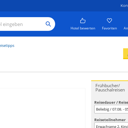
Kon
Hotel bewerten
Favoriten
An
eisetipps
Frühbucher/
Pauschalreisen
Reisedauer / Reis
Beliebig / 07.08. - 
Reiseteilnehmer
Erwachsene
2
, Kin