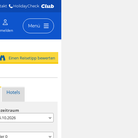
takt
HolidayCheck 
Menü
melden
Einen Reisetipp bewerten
Hotels
ezeitraum
05.10.2026
der
0