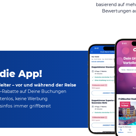
basierend auf mehr
Bewertungen au
 die App!
eiter – vor und während der Reise
p-Rabatte
auf Deine Buchungen
tenlos,
keine Werbung
infos immer griffbereit