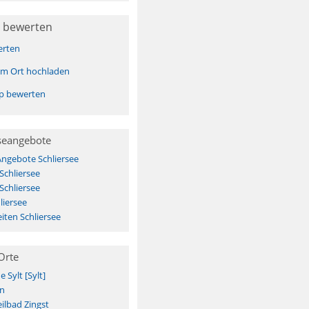
 bewerten
erten
sem Ort hochladen
pp bewerten
seangebote
Angebote Schliersee
Schliersee
Schliersee
liersee
ten Schliersee
Orte
Sylt [Sylt]
n
ilbad Zingst