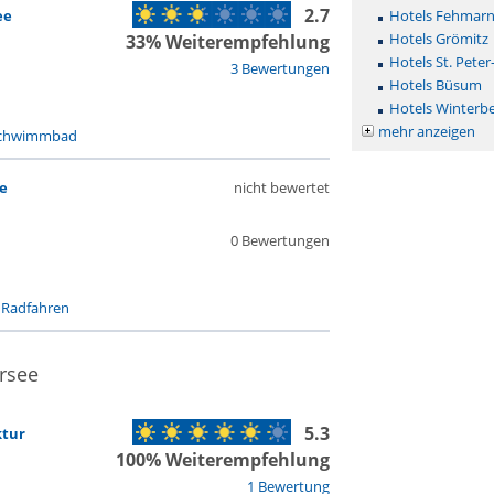
2.7
ee
Hotels Fehmar
Hotels Grömitz
33% Weiterempfehlung
Hotels St. Peter
3 Bewertungen
Hotels Büsum
Hotels Winterb
mehr anzeigen
chwimmbad
e
nicht bewertet
0 Bewertungen
-
Radfahren
ersee
5.3
ktur
100% Weiterempfehlung
1 Bewertung