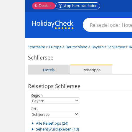
%
Deals
App herunterladen
Startseite
>
Europa
>
Deutschland
>
Bayern
>
Schliersee
> R
Schliersee
Hotels
Reisetipps
Reisetipps Schliersee
Region
Ort
Alle Reisetipps (24)
Sehenswürdigkeiten (10)