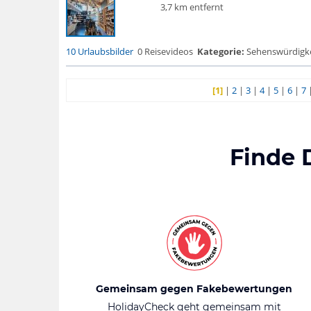
3,7 km entfernt
10 Urlaubsbilder
0 Reisevideos
Kategorie:
Sehenswürdigke.
[1]
|
2
|
3
|
4
|
5
|
6
|
7
Finde 
Gemeinsam gegen Fakebewertungen
HolidayCheck geht gemeinsam mit