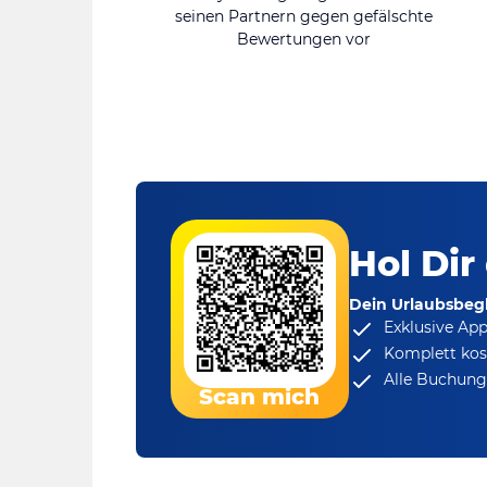
seinen Partnern gegen gefälschte
Bewertungen vor
Hol Dir
Dein Urlaubsbegl
Exklusive Ap
Komplett kos
Alle Buchungs
Scan mich