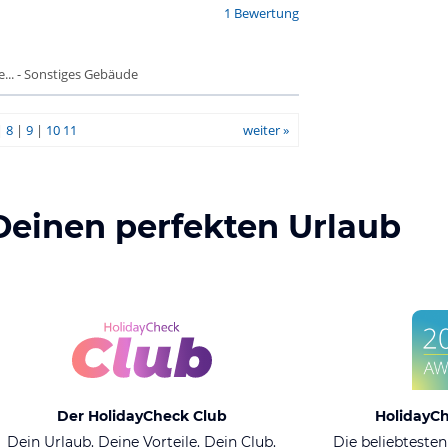
1 Bewertung
.. - Sonstiges Gebäude
|
8
|
9
|
10
11
weiter »
Deinen perfekten Urlaub
Der HolidayCheck Club
HolidayC
Dein Urlaub. Deine Vorteile. Dein Club.
Die beliebtesten