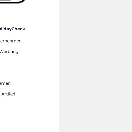
olidayCheck
ternehmen
 Werbung
hemen
 Artikel