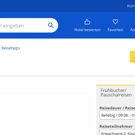
Kon
Hotel bewerten
Favoriten
An
 Reisetipps
Frühbucher/
Pauschalreisen
Reisedauer / Reis
Beliebig / 09.08. - 
Reiseteilnehmer
Erwachsene
2
, Kin