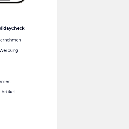
olidayCheck
ternehmen
 Werbung
hemen
 Artikel