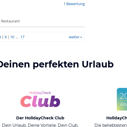
1 Bewertung
- Restaurant
8
|
9
|
10
...
17
weiter »
Deinen perfekten Urlaub
Der HolidayCheck Club
HolidayC
Dein Urlaub. Deine Vorteile. Dein Club.
Die beliebtesten