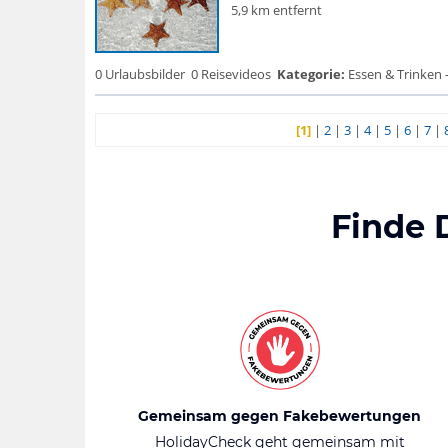
5,9 km entfernt
0 Urlaubsbilder
0 Reisevideos
Kategorie:
Essen & Trinken 
[1]
|
2
|
3
|
4
|
5
|
6
|
7
|
Finde 
Gemeinsam gegen Fakebewertungen
HolidayCheck geht gemeinsam mit