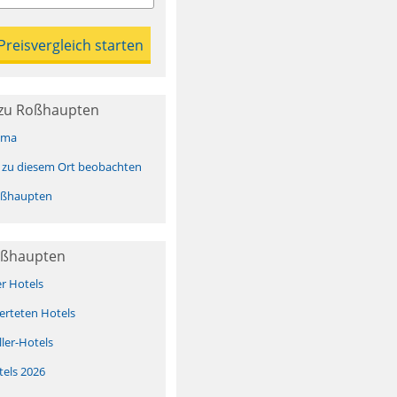
zu Roßhaupten
ima
 zu diesem Ort beobachten
oßhaupten
oßhaupten
er Hotels
erteten Hotels
ller-Hotels
tels 2026