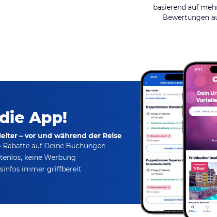
basierend auf mehr
Bewertungen au
 die App!
eiter – vor und während der Reise
p-Rabatte
auf Deine Buchungen
tenlos,
keine Werbung
infos immer griffbereit