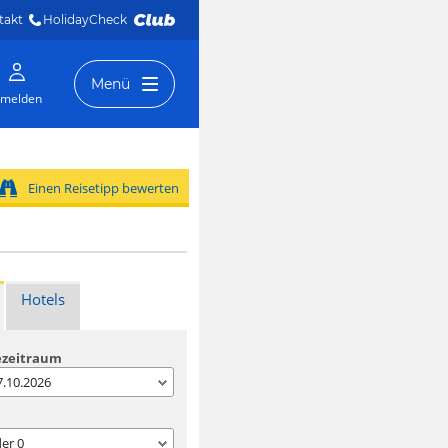
takt
HolidayCheck 
Menü
melden
Einen Reisetipp bewerten
Hotels
ezeitraum
07.10.2026
der
0