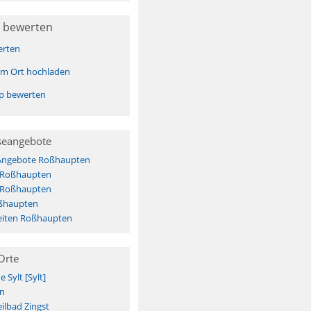
 bewerten
erten
sem Ort hochladen
pp bewerten
seangebote
 Angebote Roßhaupten
s Roßhaupten
s Roßhaupten
ßhaupten
eiten Roßhaupten
Orte
Sylt [Sylt]
n
ilbad Zingst