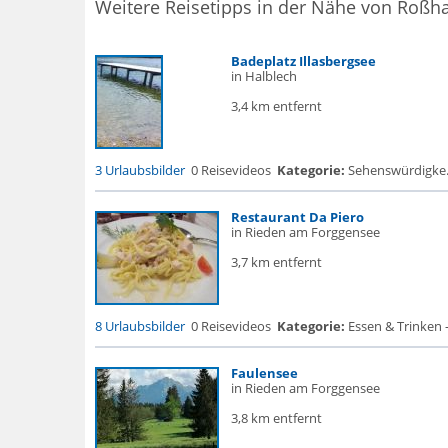
Weitere Reisetipps in der Nähe von Roßh
Badeplatz Illasbergsee
in Halblech
3,4 km entfernt
3 Urlaubsbilder
0 Reisevideos
Kategorie:
Sehenswürdigke...
Restaurant Da Piero
in Rieden am Forggensee
3,7 km entfernt
8 Urlaubsbilder
0 Reisevideos
Kategorie:
Essen & Trinken 
Faulensee
in Rieden am Forggensee
3,8 km entfernt