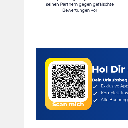
seinen Partnern gegen gefälschte
Bewertungen vor
Hol Dir
Dein Urlaubsbegl
Exklusive Ap
Komplett kos
Alle Buchungs
Scan mich