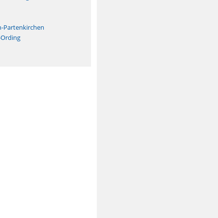
n
h-Partenkirchen
-Ording