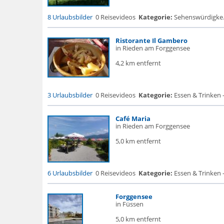
8 Urlaubsbilder
0 Reisevideos
Kategorie:
Sehenswürdigke... 
Ristorante Il Gambero
in Rieden am Forggensee
4,2 km entfernt
3 Urlaubsbilder
0 Reisevideos
Kategorie:
Essen & Trinken 
Café Maria
in Rieden am Forggensee
5,0 km entfernt
6 Urlaubsbilder
0 Reisevideos
Kategorie:
Essen & Trinken 
Forggensee
in Füssen
5,0 km entfernt