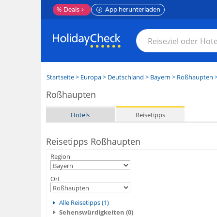
%
Deals
App herunterladen
Startseite
>
Europa
>
Deutschland
>
Bayern
>
Roßhaupten
>
Roßhaupten
Hotels
Reisetipps
Reisetipps Roßhaupten
Region
Ort
Alle Reisetipps (1)
Sehenswürdigkeiten (0)