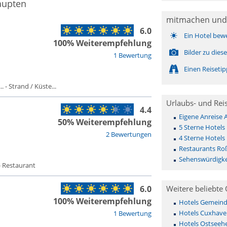
aupten
mitmachen und
6.0
Ein Hotel bew
100% Weiterempfehlung
Bilder zu die
1 Bewertung
Einen Reiseti
 - Strand / Küste...
Urlaubs- und Rei
4.4
Eigene Anreise
50% Weiterempfehlung
5 Sterne Hotel
2 Bewertungen
4 Sterne Hotel
Restaurants Ro
Sehenswürdigk
- Restaurant
6.0
Weitere beliebte 
100% Weiterempfehlung
Hotels Gemeinde 
Hotels Cuxhave
1 Bewertung
Hotels Ostseehe