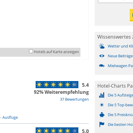
Wissenswertes 
Wetter und Kl
Hotels auf Karte anzeigen
Neue Beiträge
Mietwagen Pa
5.4
Hotel-Charts P
92% Weiterempfehlung
Die 5 Aufsteig
37 Bewertungen
Die 5 Top-bew
Die 5 Preisknü
-
Ausflüge
Die besten Ho
5.0