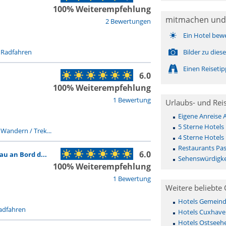
100% Weiterempfehlung
mitmachen und
2 Bewertungen
Ein Hotel bew
-
Radfahren
Bilder zu die
Einen Reiseti
6.0
100% Weiterempfehlung
1 Bewertung
Urlaubs- und Rei
Eigene Anreise
5 Sterne Hotels
-
Wandern / Trek...
4 Sterne Hotels
Restaurants Pa
6.0
au an Bord d...
Sehenswürdigke
100% Weiterempfehlung
1 Bewertung
Weitere beliebte 
Hotels Gemeinde 
adfahren
Hotels Cuxhave
Hotels Ostseehe