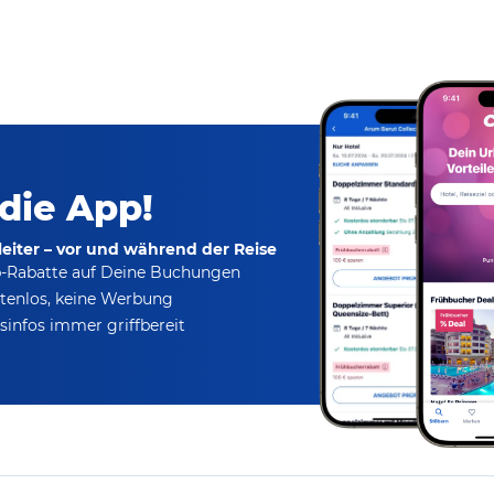
 die App!
eiter – vor und während der Reise
p-Rabatte
auf Deine Buchungen
tenlos,
keine Werbung
infos immer griffbereit