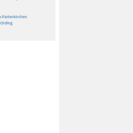
n
h-Partenkirchen
-Ording