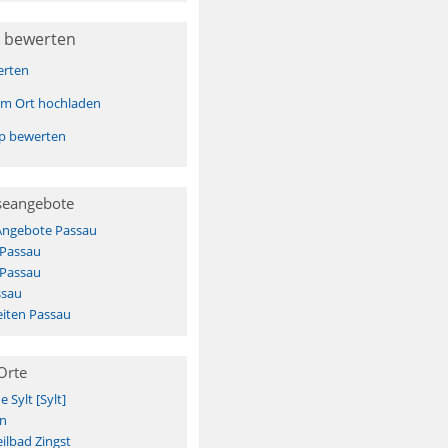
 bewerten
erten
sem Ort hochladen
pp bewerten
seangebote
 Angebote Passau
 Passau
 Passau
ssau
iten Passau
Orte
Sylt [Sylt]
n
ilbad Zingst