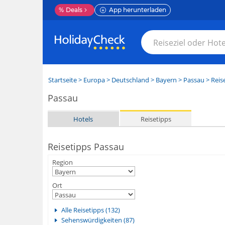
%
Deals
App herunterladen
Startseite
>
Europa
>
Deutschland
>
Bayern
>
Passau
> Reis
Passau
Hotels
Reisetipps
Reisetipps Passau
Region
Ort
Alle Reisetipps (132)
Sehenswürdigkeiten (87)