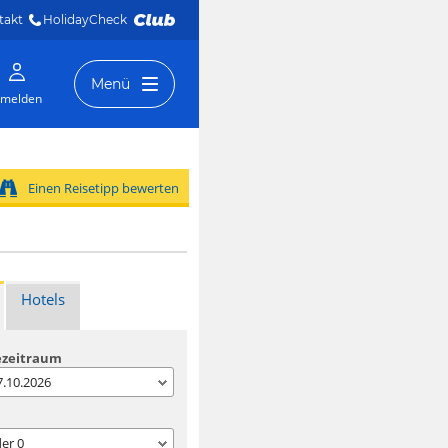
takt
HolidayCheck 
Menü
melden
Einen Reisetipp bewerten
Hotels
ezeitraum
07.10.2026
der
0