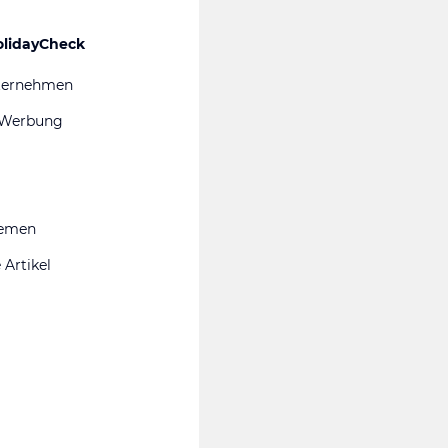
olidayCheck
ternehmen
 Werbung
hemen
 Artikel