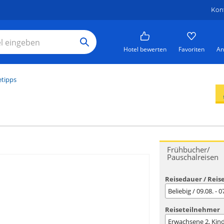
Kon
Hotel bewerten
Favoriten
An
etipps
Frühbucher/
Pauschalreisen
Reisedauer / Reis
Beliebig / 09.08. - 
Reiseteilnehmer
Erwachsene
2
, Kin