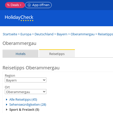
%
Deals
App öffnen
Startseite
>
Europa
>
Deutschland
>
Bayern
>
Oberammergau
> Reisetipp
Oberammergau
Hotels
Reisetipps
Reisetipps Oberammergau
Region
Ort
Alle Reisetipps (45)
Sehenswürdigkeiten (28)
Sport & Freizeit (5)