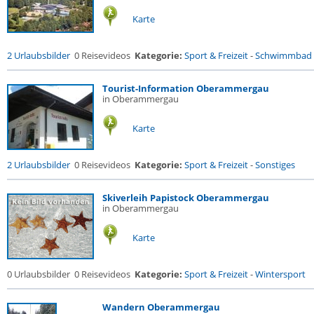
Karte
2 Urlaubsbilder
0 Reisevideos
Kategorie:
Sport & Freizeit
-
Schwimmbad
Tourist-Information Oberammergau
in Oberammergau
Karte
2 Urlaubsbilder
0 Reisevideos
Kategorie:
Sport & Freizeit
-
Sonstiges
Skiverleih Papistock Oberammergau
in Oberammergau
Karte
0 Urlaubsbilder
0 Reisevideos
Kategorie:
Sport & Freizeit
-
Wintersport
Wandern Oberammergau