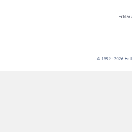
Erklär
© 1999 - 2026 Holi