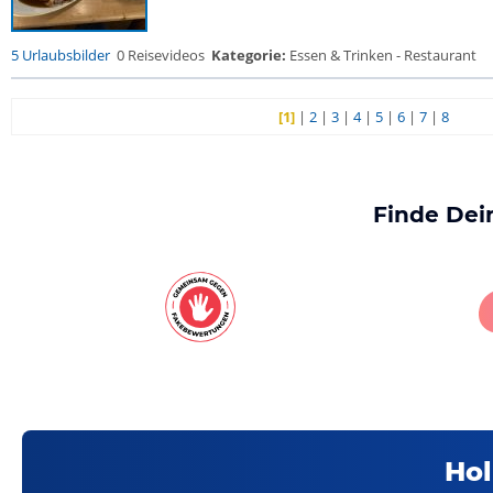
5 Urlaubsbilder
0 Reisevideos
Kategorie:
Essen & Trinken - Restaurant
[1]
|
2
|
3
|
4
|
5
|
6
|
7
|
8
Finde Dei
Hol