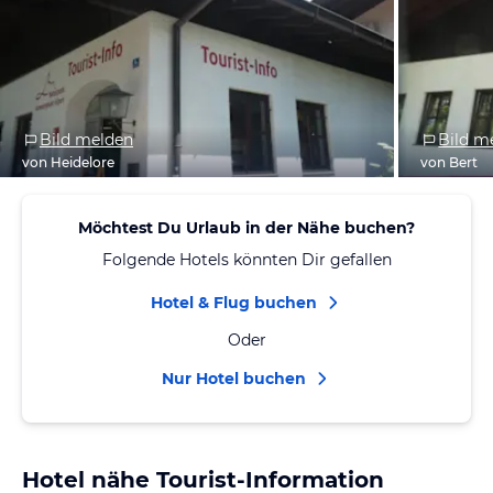
Bild melden
Bild m
von Heidelore
von Bert
Möchtest Du Urlaub in der Nähe buchen?
Folgende Hotels könnten Dir gefallen
Hotel & Flug buchen
Oder
Nur Hotel buchen
Hotel nähe Tourist-Information