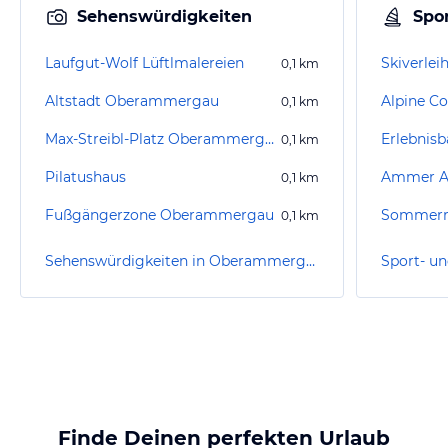
Sehenswürdigkeiten
Spor
Laufgut-Wolf Lüftlmalereien
0,1
km
Altstadt Oberammergau
Alpine Co
0,1
km
Max-Streibl-Platz Oberammergau
Erlebnis
0,1
km
Pilatushaus
Ammer A
0,1
km
Fußgängerzone Oberammergau
0,1
km
Sehenswürdigkeiten in Oberammergau
Finde Deinen perfekten Urlaub