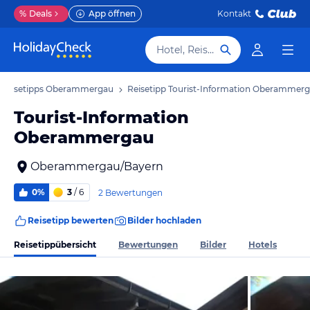
%
Deals
App öffnen
Kontakt
Hotel, Reiseziel
Reisetipps Oberammergau
Reisetipp Tourist-Information Oberammer
Tourist-Information
Oberammergau
Oberammergau/Bayern
0%
3
/ 6
2 Bewertungen
Reisetipp bewerten
Bilder hochladen
Reisetippübersicht
Bewertungen
Bilder
Hotels