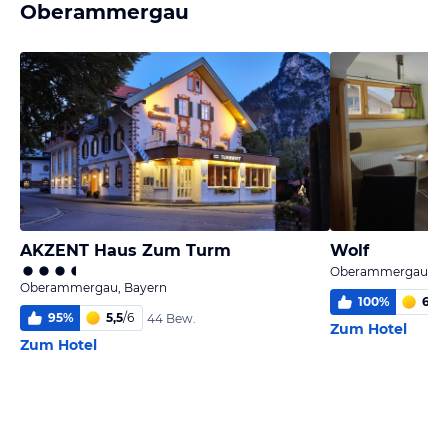
Oberammergau
AKZENT Haus Zum Turm
Wolf
Oberammergau, Ba
Oberammergau, Bayern
100
%
6,0
/
95
%
5,5
/
6
44 Bew.
Zum Hotel
Zum Hotel