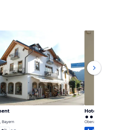
ment
Hotel Kopa garni
 Bayern
Oberammergau, Bayern