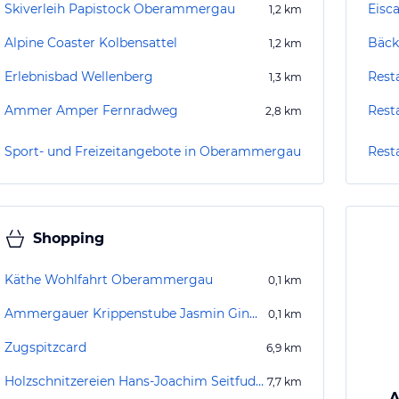
Skiverleih Papistock Oberammergau
Eisc
1,2
km
Alpine Coaster Kolbensattel
1,2
km
Erlebnisbad Wellenberg
Rest
1,3
km
Ammer Amper Fernradweg
Rest
2,8
km
Sport- und Freizeitangebote in Oberammergau
Rest
Shopping
Käthe Wohlfahrt Oberammergau
0,1
km
Ammergauer Krippenstube Jasmin Gindhart
0,1
km
Zugspitzcard
6,9
km
Holzschnitzereien Hans-Joachim Seitfudem
7,7
km
A