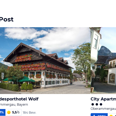
 Post
esporthotel Wolf
City Apart
mmergau, Bayern
Oberammergau,
7
%
5,5
/
6
184 Bew.