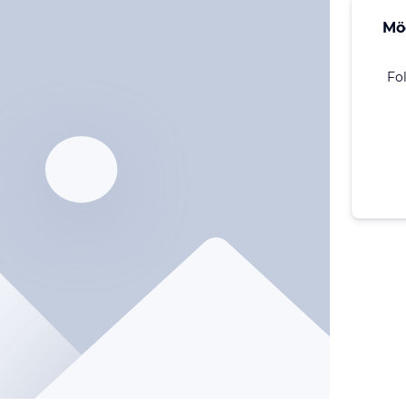
Mö
Fo