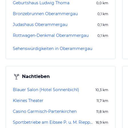
Geburtshaus Ludwig Thoma
0,0
km
Bronzebrunnen Oberammergau
0,1
km
Judashaus Oberammergau
0,1
km
Rottwagen-Denkmal Oberammergau
0,1
km
Sehenswürdigkeiten in Oberammergau
Nachtleben
Blauer Salon (Hotel Sonnenbichl)
10,3
km
Kleines Theater
11,7
km
Casino Garmisch-Partenkirchen
11,8
km
Sportbetriebe am Eibsee P. u. M. Rieppel KG
16,9
km