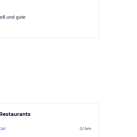
groß und gute
Restaurants
bar
0,1
km