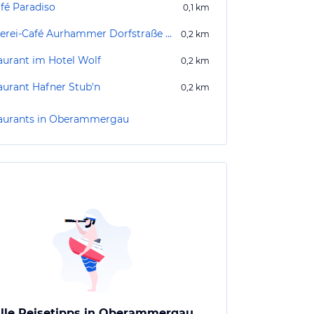
afé Paradiso
0,1
km
Bäckerei-Café Aurhammer Dorfstraße Oberammergau
0,2
km
aurant im Hotel Wolf
0,2
km
aurant Hafner Stub'n
0,2
km
aurants in Oberammergau
lle Reisetipps in Oberammergau