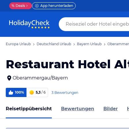
%
Deals
App herunterladen
Europa Urlaub
Deutschland Urlaub
Bayern Urlaub
Oberammerg
Restaurant Hotel Al
Oberammergau/Bayern
100%
5,3
/ 6
3 Bewertungen
Reisetippübersicht
Bewertungen
Bilder