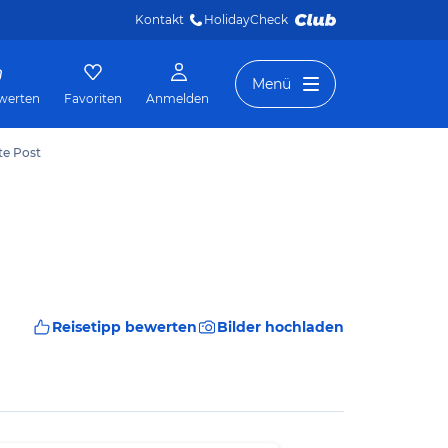
Kontakt
HolidayCheck 
Menü
werten
Favoriten
Anmelden
te Post
Reisetipp bewerten
Bilder hochladen