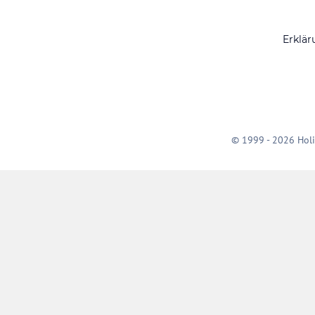
Erklär
© 1999 - 2026 Holi