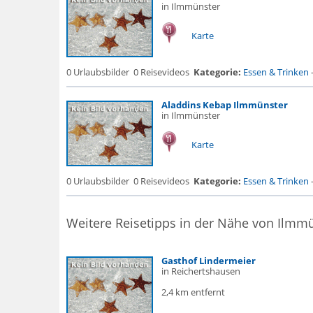
in Ilmmünster
Karte
0 Urlaubsbilder
0 Reisevideos
Kategorie:
Essen & Trinken
Aladdins Kebap Ilmmünster
in Ilmmünster
Karte
0 Urlaubsbilder
0 Reisevideos
Kategorie:
Essen & Trinken
Weitere Reisetipps in der Nähe von Ilmm
Gasthof Lindermeier
in Reichertshausen
2,4 km entfernt