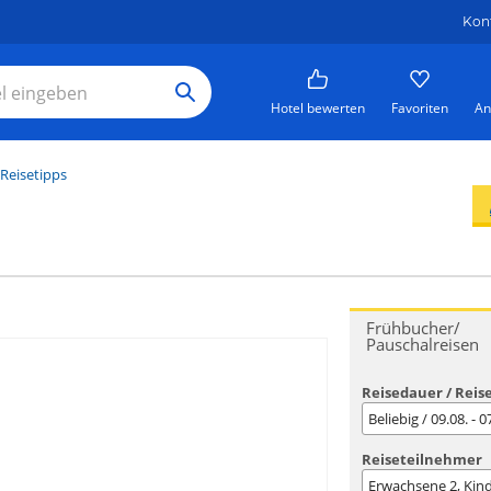
Kon
Hotel bewerten
Favoriten
An
Reisetipps
Frühbucher/
Pauschalreisen
Reisedauer / Reis
Beliebig / 09.08. - 
Reiseteilnehmer
Erwachsene
2
, Kin