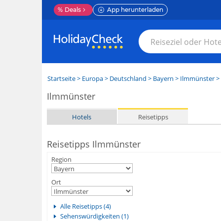
%
Deals
App herunterladen
Startseite
>
Europa
>
Deutschland
>
Bayern
>
Ilmmünster
> 
Ilmmünster
Hotels
Reisetipps
Reisetipps Ilmmünster
Region
Ort
Alle Reisetipps (4)
Sehenswürdigkeiten (1)