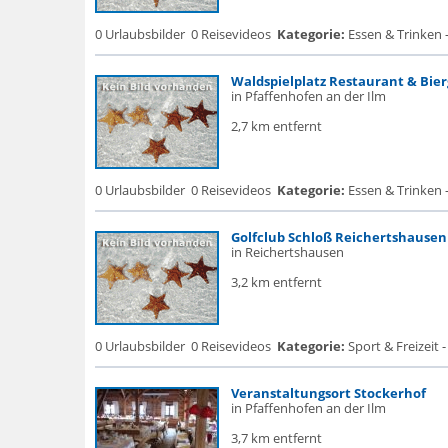
0 Urlaubsbilder
0 Reisevideos
Kategorie:
Essen & Trinken 
Waldspielplatz Restaurant & Bie
in Pfaffenhofen an der Ilm
2,7 km entfernt
0 Urlaubsbilder
0 Reisevideos
Kategorie:
Essen & Trinken 
Golfclub Schloß Reichertshausen
in Reichertshausen
3,2 km entfernt
0 Urlaubsbilder
0 Reisevideos
Kategorie:
Sport & Freizeit -
Veranstaltungsort Stockerhof
in Pfaffenhofen an der Ilm
3,7 km entfernt