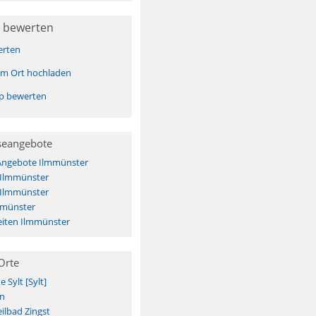
 bewerten
erten
sem Ort hochladen
pp bewerten
seangebote
 Angebote Ilmmünster
 Ilmmünster
 Ilmmünster
mmünster
iten Ilmmünster
Orte
Sylt [Sylt]
n
ilbad Zingst