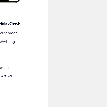
olidayCheck
ternehmen
 Werbung
hemen
 Artikel