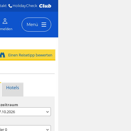
takt
HolidayCheck 
Menü
melden
Einen Reisetipp bewerten
Hotels
ezeitraum
07.10.2026
der
0