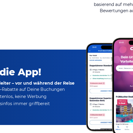
basierend auf mehr
Bewertungen au
 die App!
eiter – vor und während der Reise
p-Rabatte
auf Deine Buchungen
tenlos,
keine Werbung
infos immer griffbereit