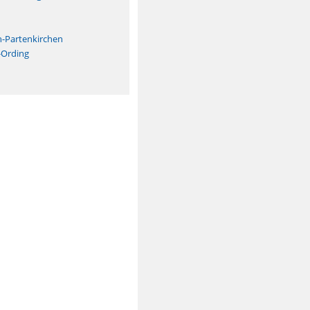
n
h-Partenkirchen
-Ording