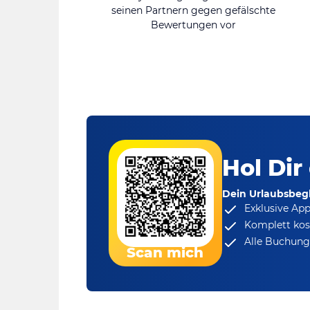
seinen Partnern gegen gefälschte
Bewertungen vor
Hol Dir
Dein Urlaubsbegl
Exklusive Ap
Komplett kos
Alle Buchungs
Scan mich