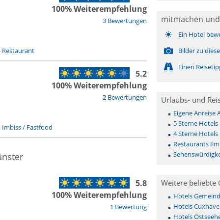
100% Weiterempfehlung
mitmachen und
3 Bewertungen
Ein Hotel bew
-
Restaurant
Bilder zu die
Einen Reiseti
5.2
100% Weiterempfehlung
2 Bewertungen
Urlaubs- und Rei
Eigene Anreise
5 Sterne Hotels
-
Imbiss / Fastfood
4 Sterne Hotels
Restaurants Il
Sehenswürdigke
ünster
5.8
Weitere beliebte 
100% Weiterempfehlung
Hotels Gemeinde 
Hotels Cuxhave
1 Bewertung
Hotels Ostseehe