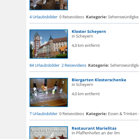
4 Urlaubsbilder
0 Reisevideos
Kategorie:
Sehenswürdigke..
Kloster Scheyern
in Scheyern
4,0 km entfernt
84 Urlaubsbilder
2 Reisevideos
Kategorie:
Sehenswürdigke...
Biergarten Klosterschenke
in Scheyern
4,0 km entfernt
7 Urlaubsbilder
0 Reisevideos
Kategorie:
Essen & Trinken 
Restaurant Marielitas
in Pfaffenhofen an der Ilm