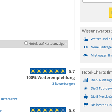
Wissenswertes 
Wetter und Kl
Hotels auf Karte anzeigen
Neue Beiträge
Mietwagen Il
5.7
Hotel-Charts I
100% Weiterempfehlung
Die 5 Aufsteig
3 Bewertungen
Die 5 Top-bew
Die 5 Preisknü
-
Restaurant
Die besten Ho
5.3
r